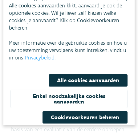
Alle cookies aanvaarden
klikt, aanvaard je ook de
De investeringen in het kader van een proeftuin
optionele cookies. Wil je liever zelf kiezen welke
droogte worden tot 75% gesubsidieerd. Dankzij
cookies je aanvaardt? Klik op
Cookievoorkeuren
de subsidie kunnen ondernemers experimenteren
beheren
.
met nieuwe technieken en alternatieve vormen
Meer informatie over de gebruikte cookies en hoe u
van samenwerking. Zo wordt kennis opgebouwd
uw toestemming vervolgens kunt intrekken, vindt u
die dan weer in andere projecten toegepast kan
in ons
Privacybeleid
.
worden.
Wat brengt de toekomst?
Alle cookies aanvaarden
In de
Blue Deal
van de Vlaamse Regering (2020),
Enkel noodzakelijke cookies
aanvaarden
zijn bijkomende proeftuinen droogte voorzien
voor de periode 2021-2022. De voorwaarden van
Cookievoorkeuren beheren
de nieuwe proeftuinen worden voorbereid op
basis van een evaluatie van de eerdere oproepen.