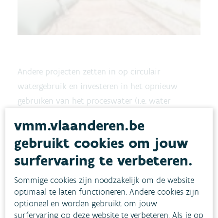
Andere projecten zetten in op circulair
watergebruik en investeren in het opnieuw
gebruiken van het proceswater (i.e. water
gebruikt in een fabrieksproces waarbij
vmm.vlaanderen.be
producten worden gemaakt). Ook hier staat
gebruikt cookies om jouw
samenwerking centraal. Water dat zelfs na
surfervaring te verbeteren.
verregaande zuivering niet opnieuw kan ingezet
worden voor de eigen processen, kan van
Sommige cookies zijn noodzakelijk om de website
voldoende kwaliteit zijn voor een ander bedrijf
optimaal te laten functioneren. Andere cookies zijn
in de buurt.
optioneel en worden gebruikt om jouw
surfervaring op deze website te verbeteren. Als je op