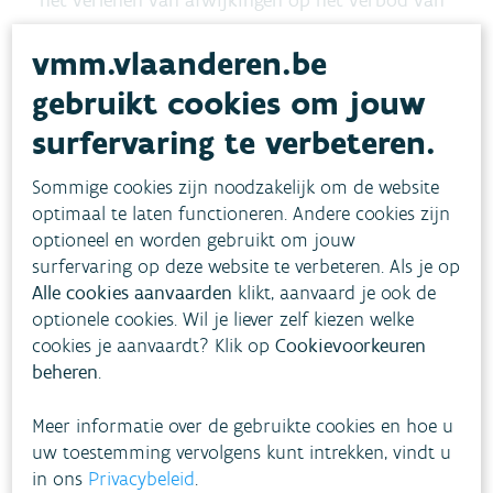
het verlenen van afwijkingen op het verbod van
het gebruik van pesticiden worden daarom ook
vmm.vlaanderen.be
gerichte voorwaarden opgelegd om die
gebruikt cookies om jouw
ongewenste effecten maximaal te vermijden, zo
wordt bijvoorbeeld enkel bestrijding toegelaten
surfervaring te verbeteren.
van de probleemsoort zelf en nooit het volledige,
Sommige cookies zijn noodzakelijk om de website
omliggende terrein. Het gebruik ervan verder
optimaal te laten functioneren. Andere cookies zijn
beperken is dan ook de evidentie zelve. Hoewel
optioneel en worden gebruikt om jouw
een bepaalde hoeveelheid pesticiden altijd nodig
surfervaring op deze website te verbeteren. Als je op
Alle cookies aanvaarden
klikt, aanvaard je ook de
zal zijn, onder meer om plagen zoals de
optionele cookies. Wil je liever zelf kiezen welke
eikenprocessierups of hinderlijke wespen te
cookies je aanvaardt? Klik op
Cookievoorkeuren
bestrijden, blijft investeren in de afbouw ervan
beheren
.
belangrijk”, zegt minister Demir.
Meer informatie over de gebruikte cookies en hoe u
uw toestemming vervolgens kunt intrekken, vindt u
Het stijgen of dalen van het totale gebruik is
in ons
Privacybeleid
.
sinds 2016 gelinkt met het gebruik van Infrabel