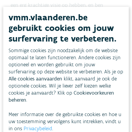
een erg krachtige visie op hebben, en ben
benieuwd om te zien aan welke oplossingen zij
vmm.vlaanderen.be
nu al werken.”
gebruikt cookies om jouw
surfervaring te verbeteren.
Tot actie overgaan
Sommige cookies zijn noodzakelijk om de website
Een visie uitwerken is één zaak, maar tot actie
optimaal te laten functioneren. Andere cookies zijn
overgaan is vaak nog een ander paar mouwen.
optioneel en worden gebruikt om jouw
“De nodige maatregelen nemen is niet alleen een
surfervaring op deze website te verbeteren. Als je op
kwestie van visie of in dezelfde richting willen
Alle cookies aanvaarden
klikt, aanvaard je ook de
optionele cookies. Wil je liever zelf kiezen welke
gaan. Het gaat toch vaak om financiering. Ik ben
cookies je aanvaardt? Klik op
Cookievoorkeuren
betrokken in het riviercontract van de
beheren
.
Heulebeek. Daarvoor zitten lokale partners als bv.
Kortrijk, Kuurne en Wevelgem samen aan tafel.
Meer informatie over de gebruikte cookies en hoe u
uw toestemming vervolgens kunt intrekken, vindt u
Dat zijn wat grotere gemeenten uit stedelijk
in ons
Privacybeleid
.
gebied die veel ervaring hebben met de