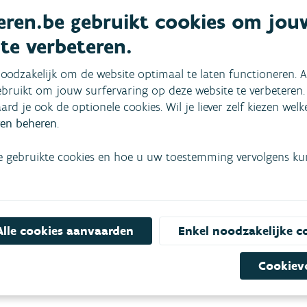
ren.be gebruikt cookies om jou
n Vlaams-Brabant
 te verbeteren.
Brabant staan helemaal in het teken van rust en ontspanni
oodzakelijk om de website optimaal te laten functioneren. A
k de rijke watergeschiedenis van de stad. Niet veel verder, 
bruikt om jouw surfervaring op deze website te verbeteren.
n Diest doe je een begeleide wandeling door het natuurd
aard je ook de optionele cookies. Wil je liever zelf kiezen wel
en beheren
.
e gebruikte cookies en hoe u uw toestemming vervolgens kunt
art van de Warmbeekvallei in Limburg
rken de Warmbeek, een van de zuiverste waterlopen in Vlaa
egeleide wandeltour. Naast heel wat natuurbeleving vind je 
Alle cookies aanvaarden
Enkel noodzakelijke c
vels van uit de brons- en ijzertijd tot de trappistenabdij.
Cookiev