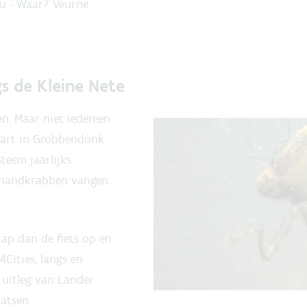
0u - Waar? Veurne
gs de Kleine Nete
en. Maar niet iedereen
aart in Grobbendonk
teem jaarlijks
lhandkrabben vangen.
tap dan de fiets op en
4Cities, langs en
uitleg van Lander
atsen.