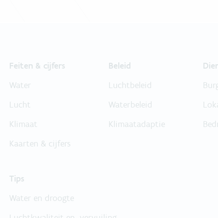
Feiten & cijfers
Beleid
Die
Water
Luchtbeleid
Bur
Lucht
Waterbeleid
Lok
Klimaat
Klimaatadaptie
Bed
Kaarten & cijfers
Tips
Water en droogte
Luchtkwaliteit en -vervuiling