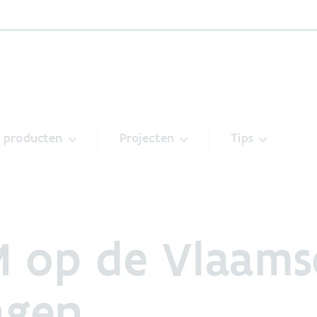
& producten
Projecten
Tips
M op de Vlaams
agen