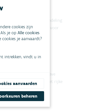
w
ng. Maak een bruisende wandeling
ndere cookies zijn
in Neerijse, kan je terecht voor
 Als je op
Alle cookies
omein het Webbekomsbroek.
ke cookies je aanvaardt?
 intrekken, vindt u in
nderen. Volg de informatieve
er overal restanten uit het rijke
ookies aanvaarden
oorkeuren beheren