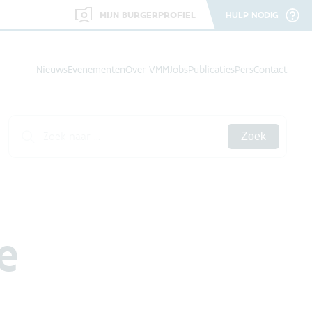
MIJN BURGERPROFIEL
HULP NODIG
Nieuws
Evenementen
Over VMM
Jobs
Publicaties
Pers
Contact
Zoek
e