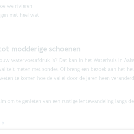
hoe we rivieren
gen met heel wat
tot modderige schoenen
jouw watervoetafdruk is? Dat kan in het Waterhuis in Aalst
liteit meten met sondes. Of breng een bezoek aan het he
 weten te komen hoe de vallei door de jaren heen veranderd 
walm om te genieten van een rustige lentewandeling langs 
 »