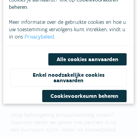
meestgestelde vragen
Bekijk het overzicht van
.
beheren
.
Vul ons
Niet gevonden wat je zocht?
Meer informatie over de gebruikte cookies en hoe u
contactformulier in
.
uw toestemming vervolgens kunt intrekken, vindt u
in ons
Privacybeleid
.
Bel gratis 1700
Alle cookies aanvaarden
Enkel noodzakelijke cookies
aanvaarden
VLAAMSE
Cookievoorkeuren beheren
MILIEUMAATSCHAPPIJ
Onze leefomgeving klimaatbestendig maken?
Daarvoor zetten we samen met partners in op
een duurzaam lucht-, water- en klimaatbeleid.