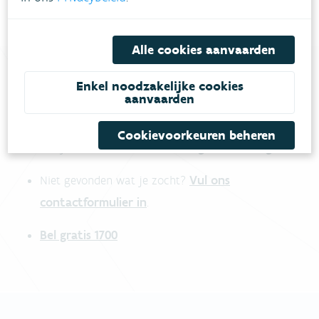
Alle cookies aanvaarden
Enkel noodzakelijke cookies
aanvaarden
Heb je vragen?
Cookievoorkeuren beheren
meestgestelde vragen
Bekijk het overzicht van
.
Vul ons
Niet gevonden wat je zocht?
contactformulier in
.
Bel gratis 1700