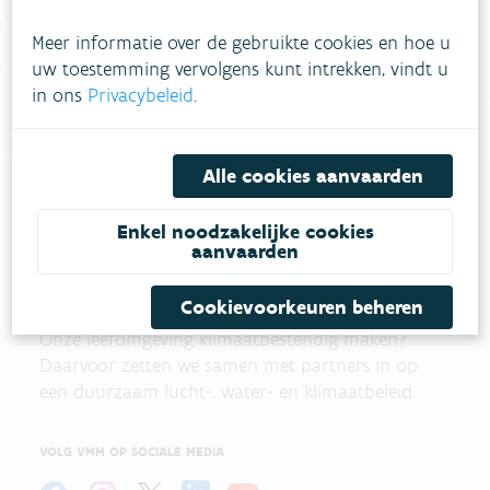
contactformulier in
.
Meer informatie over de gebruikte cookies en hoe u
uw toestemming vervolgens kunt intrekken, vindt u
Bel gratis 1700
in ons
Privacybeleid
.
Alle cookies aanvaarden
Enkel noodzakelijke cookies
VLAAMSE
aanvaarden
MILIEUMAATSCHAPPIJ
Cookievoorkeuren beheren
Onze leefomgeving klimaatbestendig maken?
Daarvoor zetten we samen met partners in op
een duurzaam lucht-, water- en klimaatbeleid.
VOLG VMM OP SOCIALE MEDIA