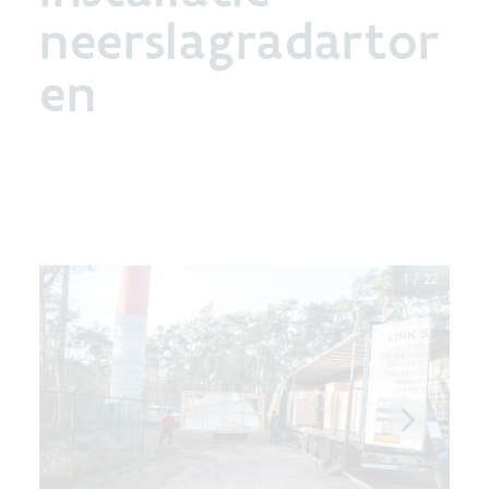
neerslagradartor
en
1
/
22