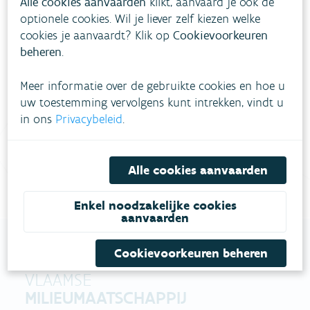
Alle cookies aanvaarden
klikt, aanvaard je ook de
optionele cookies. Wil je liever zelf kiezen welke
Heb je vragen?
cookies je aanvaardt? Klik op
Cookievoorkeuren
beheren
.
meestgestelde vragen
Bekijk het overzicht van
.
Meer informatie over de gebruikte cookies en hoe u
uw toestemming vervolgens kunt intrekken, vindt u
Vul ons
Niet gevonden wat je zocht?
in ons
Privacybeleid
.
contactformulier in
.
Bel gratis 1700
Alle cookies aanvaarden
Enkel noodzakelijke cookies
aanvaarden
Cookievoorkeuren beheren
VLAAMSE
MILIEUMAATSCHAPPIJ