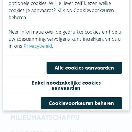
optionele cookies. Wil je liever zelf kiezen welke
Heb je vragen?
cookies je aanvaardt? Klik op
Cookievoorkeuren
beheren
.
meestgestelde vragen
Bekijk het overzicht van
.
Meer informatie over de gebruikte cookies en hoe u
Vul ons
Niet gevonden wat je zocht?
uw toestemming vervolgens kunt intrekken, vindt u
in ons
Privacybeleid
.
contactformulier in
.
Bel gratis 1700
Alle cookies aanvaarden
Enkel noodzakelijke cookies
aanvaarden
Cookievoorkeuren beheren
VLAAMSE
MILIEUMAATSCHAPPIJ
Onze leefomgeving klimaatbestendig maken?