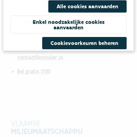
Alle cookies aanvaarden
Heb je vragen?
Enkel noodzakelijke cookies
aanvaarden
meestgestelde vragen
Bekijk het overzicht van
.
Cookievoorkeuren beheren
Vul ons
Niet gevonden wat je zocht?
contactformulier in
.
Bel gratis 1700
VLAAMSE
MILIEUMAATSCHAPPIJ