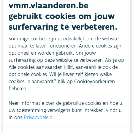
Het zuiveringsrendement voor metalen
vmm.vlaanderen.be
varieert tussen 49% voor nikkel en 89% voor
gebruikt cookies om jouw
lood.
surfervaring te verbeteren.
Sommige cookies zijn noodzakelijk om de website
Toestand
optimaal te laten functioneren. Andere cookies zijn
optioneel en worden gebruikt om jouw
surfervaring op deze website te verbeteren. Als je op
Hoe pakken we dit aan?
Alle cookies aanvaarden
klikt, aanvaard je ook de
optionele cookies. Wil je liever zelf kiezen welke
cookies je aanvaardt? Klik op
Cookievoorkeuren
Meer informatie
beheren
.
Meer informatie over de gebruikte cookies en hoe u
uw toestemming vervolgens kunt intrekken, vindt u
in ons
Privacybeleid
.