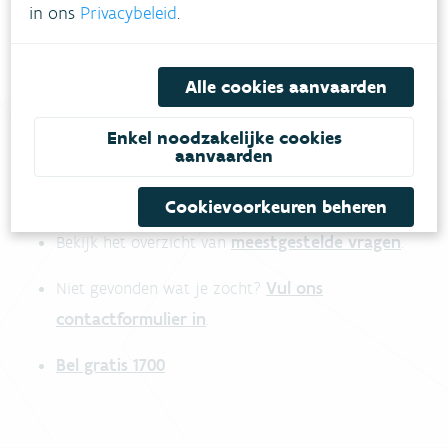
in ons
Privacybeleid
.
Alle cookies aanvaarden
Enkel noodzakelijke cookies
aanvaarden
Heb je vragen?
Cookievoorkeuren beheren
meestgestelde vragen
Bekijk het overzicht van
.
Vul ons
Niet gevonden wat je zocht?
contactformulier in
.
Bel gratis 1700