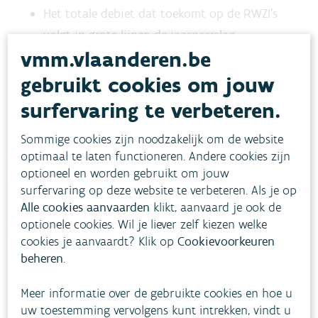
Het totale debiet dat toekomt op de RWZI's
volgt in grote lijnen de jaarneerslag.
vmm.vlaanderen.be
De influentvrachten chemisch
zuurstofverbruik, stikstof en fosfor zijn
gebruikt cookies om jouw
langzaam gestegen in de periode 2011-2025.
surfervaring te verbeteren.
De effluentvrachten vertonen geen duidelijke
Sommige cookies zijn noodzakelijk om de website
evolutie.
optimaal te laten functioneren. Andere cookies zijn
optioneel en worden gebruikt om jouw
surfervaring op deze website te verbeteren. Als je op
Toestand
Alle cookies aanvaarden
klikt, aanvaard je ook de
optionele cookies. Wil je liever zelf kiezen welke
cookies je aanvaardt? Klik op
Cookievoorkeuren
Evolutie
beheren
.
Meer informatie over de gebruikte cookies en hoe u
Hoe pakken we dit aan?
uw toestemming vervolgens kunt intrekken, vindt u