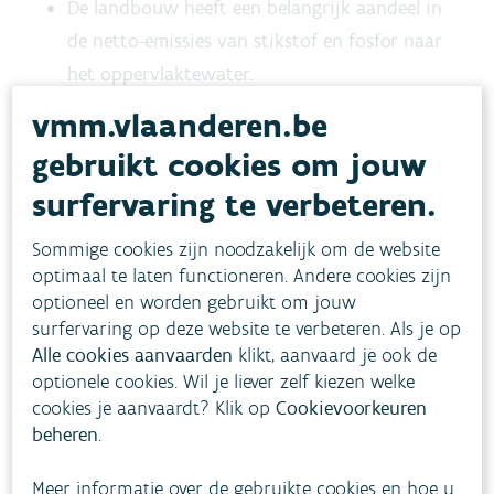
De landbouw heeft een belangrijk aandeel in
de netto-emissies van stikstof en fosfor naar
het oppervlaktewater.
De netto-emissies van stikstof en fosfor naar
vmm.vlaanderen.be
het oppervlaktewater door de landbouw
gebruikt cookies om jouw
vertonen geen duidelijke evolutie in de
surfervaring te verbeteren.
periode 2010-2024.
Sommige cookies zijn noodzakelijk om de website
optimaal te laten functioneren. Andere cookies zijn
Toestand
optioneel en worden gebruikt om jouw
surfervaring op deze website te verbeteren. Als je op
Alle cookies aanvaarden
klikt, aanvaard je ook de
Evolutie
optionele cookies. Wil je liever zelf kiezen welke
cookies je aanvaardt? Klik op
Cookievoorkeuren
beheren
.
Hoe pakken we dit aan?
Meer informatie over de gebruikte cookies en hoe u