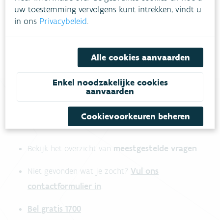
uw toestemming vervolgens kunt intrekken, vindt u
Meer informatie
in ons
Privacybeleid
.
Alle cookies aanvaarden
Enkel noodzakelijke cookies
aanvaarden
Cookievoorkeuren beheren
Heb je vragen?
meestgestelde vragen
Bekijk het overzicht van
.
Vul ons
Niet gevonden wat je zocht?
contactformulier in
.
Bel gratis 1700