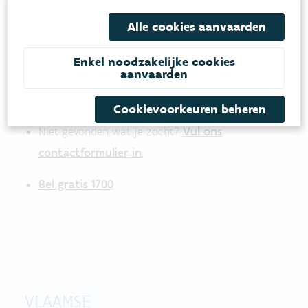
Alle cookies aanvaarden
Heb je vragen?
Enkel noodzakelijke cookies
aanvaarden
meestgestelde vragen
Bekijk het overzicht van
.
Cookievoorkeuren beheren
Vul ons
Niet gevonden wat je zocht?
contactformulier in
.
Bel gratis 1700
VLAAMSE