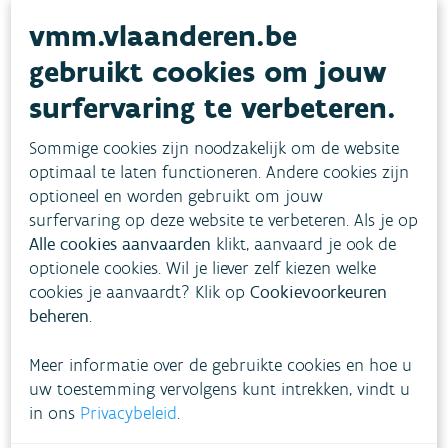
vmm.vlaanderen.be
Fauna en flora krijgen meer
gebruikt cookies om jouw
kansen door betere
surfervaring te verbeteren.
waterkwaliteit
Sommige cookies zijn noodzakelijk om de website
optimaal te laten functioneren. Andere cookies zijn
Beperkt aantal gevaarlijke
optioneel en worden gebruikt om jouw
stoffen vormt wijdverspreid
surfervaring op deze website te verbeteren. Als je op
Alle cookies aanvaarden
klikt, aanvaard je ook de
probleem
optionele cookies. Wil je liever zelf kiezen welke
cookies je aanvaardt? Klik op
Cookievoorkeuren
beheren
.
Hoe pakken we dit aan?
Meer informatie over de gebruikte cookies en hoe u
uw toestemming vervolgens kunt intrekken, vindt u
in ons
Privacybeleid
.