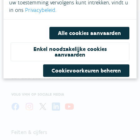
uw toestemming vervolgens kunt intrekken, vindt u
in ons
Privacybeleid
.
Alle cookies aanvaarden
VLAAMSE
MILIEUMAATSCHAPPIJ
Enkel noodzakelijke cookies
aanvaarden
Onze leefomgeving klimaatbestendig maken?
Daarvoor zetten we samen met partners in op
Cookievoorkeuren beheren
een duurzaam lucht-, water- en klimaatbeleid.
VOLG VMM OP SOCIALE MEDIA
Feiten & cijfers