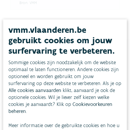
Bron:
VMM
vmm.vlaanderen.be
gebruikt cookies om jouw
surfervaring te verbeteren.
Heb je vragen?
Sommige cookies zijn noodzakelijk om de website
optimaal te laten functioneren. Andere cookies zijn
optioneel en worden gebruikt om jouw
meestgestelde vragen
Bekijk het overzicht van
.
surfervaring op deze website te verbeteren. Als je op
Alle cookies aanvaarden
klikt, aanvaard je ook de
Vul ons
Niet gevonden wat je zocht?
optionele cookies. Wil je liever zelf kiezen welke
contactformulier in
.
cookies je aanvaardt? Klik op
Cookievoorkeuren
beheren
.
Bel gratis 1700
Meer informatie over de gebruikte cookies en hoe u