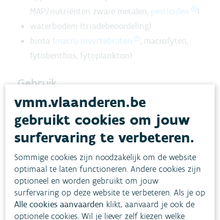
MAP/nutriënten zware metalen,
pesticiden
)
waterbodem (triadebeoordeling)
biota (
macro-invertebraten
, macrofyten,
fytobenthos, fytoplankton)
Gebruik
vmm.vlaanderen.be
Zoek eerst het meetpuntnummer op kaart op
gebruikt cookies om jouw
voordat je het databankrapport opent. Het
meetpuntnummer heb je nodig om de resultaten
surfervaring te verbeteren.
op te vragen.
Sommige cookies zijn noodzakelijk om de website
optimaal te laten functioneren. Andere cookies zijn
Beschik je over een GIS-tool zoals het vrij
optioneel en worden gebruikt om jouw
beschikbare
QGIS
? Dan kan je de locaties van
surfervaring op deze website te verbeteren. Als je op
meetplaatsen vrij downloaden.
Alle cookies aanvaarden
klikt, aanvaard je ook de
optionele cookies. Wil je liever zelf kiezen welke