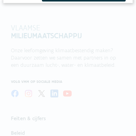
VLAAMSE
MILIEUMAATSCHAPPIJ
Onze leefomgeving klimaatbestendig maken?
Daarvoor zetten we samen met partners in op
een duurzaam lucht-, water- en klimaatbeleid.
VOLG VMM OP SOCIALE MEDIA
Feiten & cijfers
Beleid