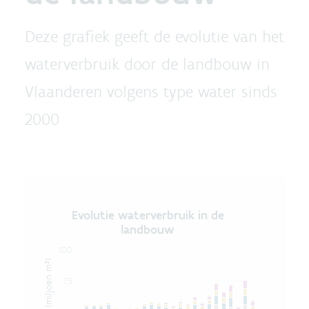
Deze grafiek geeft de evolutie van het
waterverbruik door de landbouw in
Vlaanderen volgens type water sinds
2000
Evolutie waterverbruik in de 
Evolutie waterverbruik in de
landbouw
Bar chart with 6 data series.
The chart has 1 X axis displaying categories.
100
The chart has 1 Y axis displaying waterverbruik (milj
75