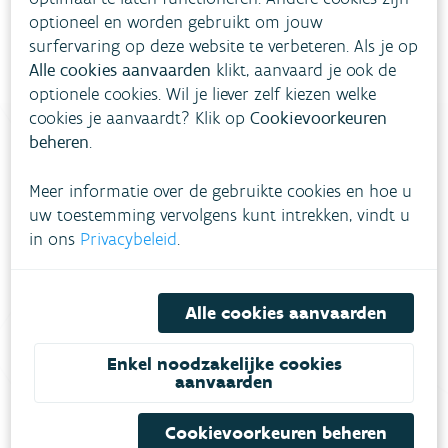
optioneel en worden gebruikt om jouw
surfervaring op deze website te verbeteren. Als je op
Alle cookies aanvaarden
klikt, aanvaard je ook de
optionele cookies. Wil je liever zelf kiezen welke
cookies je aanvaardt? Klik op
Cookievoorkeuren
beheren
.
Heb je vragen?
Meer informatie over de gebruikte cookies en hoe u
uw toestemming vervolgens kunt intrekken, vindt u
in ons
Privacybeleid
.
meestgestelde vragen
Bekijk het overzicht van
.
Vul ons
Niet gevonden wat je zocht?
Alle cookies aanvaarden
contactformulier in
.
Enkel noodzakelijke cookies
Bel gratis 1700
aanvaarden
Cookievoorkeuren beheren