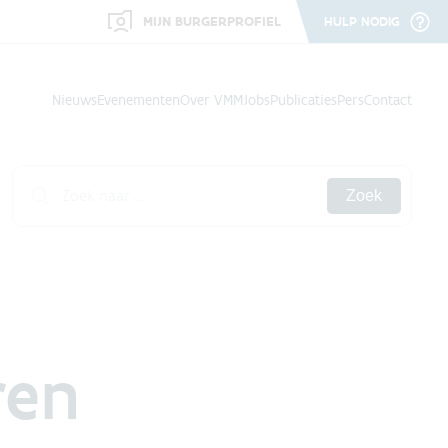
MIJN BURGERPROFIEL
HULP NODIG
Nieuws
Evenementen
Over VMM
Jobs
Publicaties
Pers
Contact
Zoek
ren