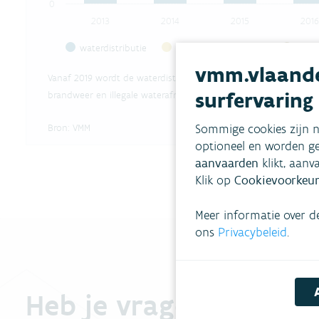
0
2013
2014
2015
2016
waterdistributie
illegale waterafnames
spoe
vmm.vlaande
End of interactive chart.
Vanaf 2019 wordt de waterdistributie opgeplitst in het gefactur
surfervaring
brandweer en illegale waterafnames)
Sommige cookies zijn n
Bron:
VMM
optioneel en worden ge
aanvaarden
klikt, aanv
Klik op
Cookievoorkeur
Meer informatie over d
ons
Privacybeleid
.
Heb je vragen?