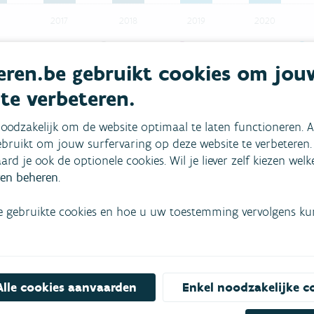
2017
2018
2019
2020
lingen en brandweer
meetfouten
effectieve lekverliezen
ren.be gebruikt cookies om jou
eerd verbruik (huishoudens en niet-huishoudens) en het niet-gefactureerd (
 te verbeteren.
oodzakelijk om de website optimaal te laten functioneren. A
bruikt om jouw surfervaring op deze website te verbeteren.
aard je ook de optionele cookies. Wil je liever zelf kiezen wel
en beheren
.
e gebruikte cookies en hoe u uw toestemming vervolgens kunt
Alle cookies aanvaarden
Enkel noodzakelijke c
mees
Bekijk het overzicht van