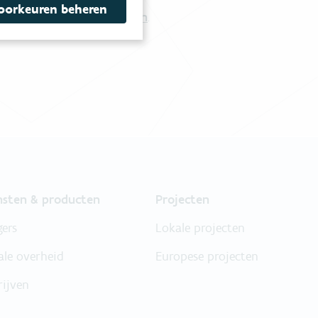
oorkeuren beheren
Vul ons contactformulier in
.
nsten & producten
Projecten
gers
Lokale projecten
ale overheid
Europese projecten
rijven