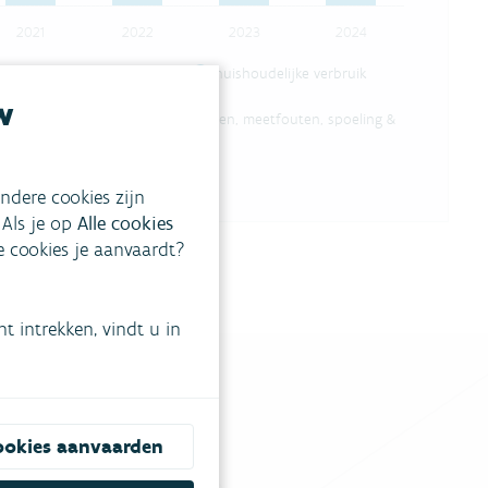
2021
2022
2023
2024
niet-huishoudelijk verbruik
huishoudelijke verbruik
w
schatting van de effectieve verliezen, meetfouten, spoeling &
ndere cookies zijn
 Als je op
Alle cookies
ke cookies je aanvaardt?
 intrekken, vindt u in
ookies aanvaarden
tgestelde vragen
.