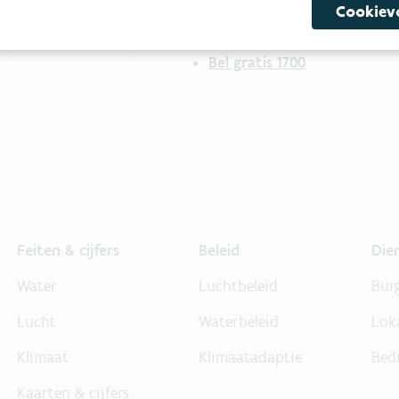
Cookiev
Niet gevonden wat je zocht?
Bel gratis 1700
Feiten & cijfers
Beleid
Die
Water
Luchtbeleid
Bur
Lucht
Waterbeleid
Lok
Klimaat
Klimaatadaptie
Bed
Kaarten & cijfers