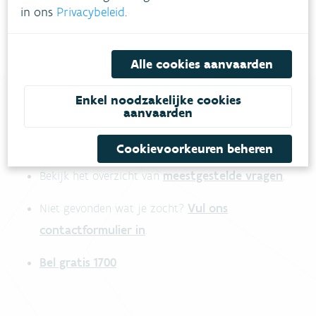
in ons
Privacybeleid
.
gemeentebestuur.
Alle cookies aanvaarden
Enkel noodzakelijke cookies
aanvaarden
Heb je vragen?
Cookievoorkeuren beheren
meestgestelde vragen
Bekijk het overzicht van
.
Vul ons
Niet gevonden wat je zocht?
contactformulier in
.
Bel gratis 1700