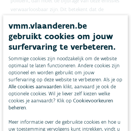
polluent, dan moet de bijdrage van deze emissies
verwaarloosbaar zijn. Dit betekent dat de
bijdrage van het plan of project niet groter mag
vmm.vlaanderen.be
zijn dan 1% van de milieukwaliteitsnorm. Is de
gebruikt cookies om jouw
bijdrage toch groter dan 1% van de
surfervaring te verbeteren.
milieukwaliteitsnorm dan moeten er in het plan
of project bijkomende maatregelen worden
Sommige cookies zijn noodzakelijk om de website
genomen om de emissies te reduceren. Deze
optimaal te laten functioneren. Andere cookies zijn
maatregelen zullen dan in de bijzondere
optioneel en worden gebruikt om jouw
surfervaring op deze website te verbeteren. Als je op
voorwaarden van de vergunning worden
Alle cookies aanvaarden
klikt, aanvaard je ook de
opgenomen samen met een verscherpte
optionele cookies. Wil je liever zelf kiezen welke
emissiegrenswaarde voor de polluent in kwestie.
cookies je aanvaardt? Klik op
Cookievoorkeuren
beheren
.
Voor advies om de negatieve impact te
Meer informatie over de gebruikte cookies en hoe u
verminderen op de zone waar je plan of project
uw toestemming vervolgens kunt intrekken, vindt u
gevestigd is, neem je contact op met je