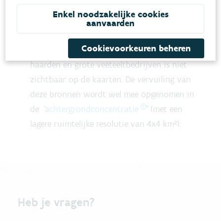
van groen (zoals bomen in een straat) worden
Enkel noodzakelijke cookies
niet in rekening gebracht.
aanvaarden
De lokale vervuiling die veroorzaakt wordt
Cookievoorkeuren beheren
door onder andere houtkachels, open
haarden en grote veeteeltbedrijven is niet
zichtbaar op de kaarten. De vervuiling van
deze bronnen wordt wel mee opgenomen in
de ‘
achtergrondconcentratie
’ (met een
lagere ruimtelijke resolutie van 4x4 km²).
Heb je vragen?