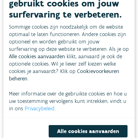
gebruikt cookies om jouw
intensiteits- en snelheidsmetingen. Voor het
surfervaring te verbeteren.
onderliggend wegennet zijn er heel wat
minder metingen voorhanden. Voor het
Sommige cookies zijn noodzakelijk om de website
wagenpark wordt rekening gehouden met het
optimaal te laten functioneren. Andere cookies zijn
gemiddelde Vlaamse wagenpark, behalve in de
optioneel en worden gebruikt om jouw
surfervaring op deze website te verbeteren. Als je op
LEZ
-zones van Antwerpen en Gent.
Alle cookies aanvaarden
klikt, aanvaard je ook de
Met tijdelijke verkeerssituaties (bv.
optionele cookies. Wil je liever zelf kiezen welke
omleidingen of files) wordt geen rekening
cookies je aanvaardt? Klik op
Cookievoorkeuren
gehouden.
beheren
.
De impact van nieuwe verkeerssituaties
Meer informatie over de gebruikte cookies en hoe u
(nieuwe wegen, mobiliteitsplannen in
uw toestemming vervolgens kunt intrekken, vindt u
uitvoering,...) is niet altijd onmiddellijk
in ons
Privacybeleid
.
zichtbaar.
Het herhaaldelijk opwaaien van stof door het
Alle cookies aanvaarden
verkeer en het effect van de aanwezigheid