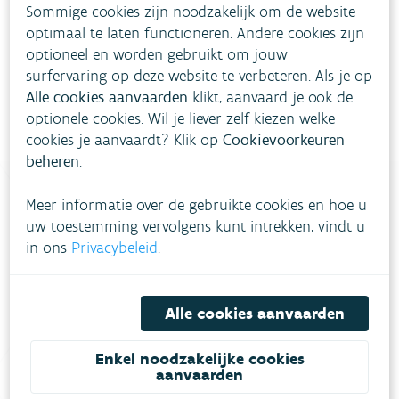
Nikkel (Ni)
Sommige cookies zijn noodzakelijk om de website
bron: VMM
optimaal te laten functioneren. Andere cookies zijn
End of interactive chart.
Bron:
VMM
optioneel en worden gebruikt om jouw
surfervaring op deze website te verbeteren. Als je op
Alle cookies aanvaarden
klikt, aanvaard je ook de
optionele cookies. Wil je liever zelf kiezen welke
cookies je aanvaardt? Klik op
Cookievoorkeuren
beheren
.
Meer informatie over de gebruikte cookies en hoe u
uw toestemming vervolgens kunt intrekken, vindt u
Heb je vragen?
in ons
Privacybeleid
.
meestgestelde vragen
Bekijk het overzicht van
.
Alle cookies aanvaarden
Vul ons
Niet gevonden wat je zocht?
contactformulier in
.
Enkel noodzakelijke cookies
aanvaarden
Bel gratis 1700