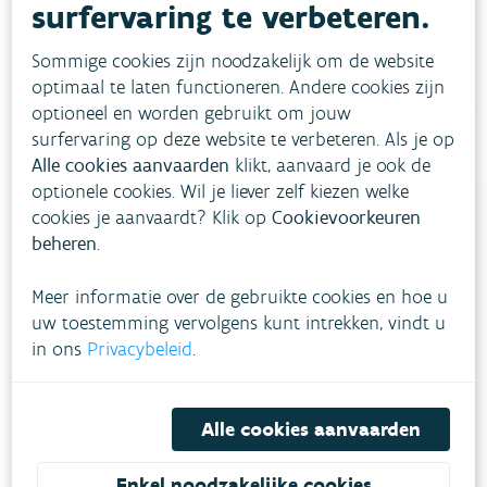
Vul ons
surfervaring te verbeteren.
Niet gevonden wat je zocht?
contactformulier in
.
Sommige cookies zijn noodzakelijk om de website
optimaal te laten functioneren. Andere cookies zijn
Bel gratis 1700
optioneel en worden gebruikt om jouw
surfervaring op deze website te verbeteren. Als je op
Alle cookies aanvaarden
klikt, aanvaard je ook de
optionele cookies. Wil je liever zelf kiezen welke
cookies je aanvaardt? Klik op
Cookievoorkeuren
beheren
.
VLAAMSE
Meer informatie over de gebruikte cookies en hoe u
MILIEUMAATSCHAPPIJ
uw toestemming vervolgens kunt intrekken, vindt u
in ons
Privacybeleid
.
Onze leefomgeving klimaatbestendig maken?
Daarvoor zetten we samen met partners in op
een duurzaam lucht-, water- en klimaatbeleid.
Alle cookies aanvaarden
VOLG VMM OP SOCIALE MEDIA
Enkel noodzakelijke cookies