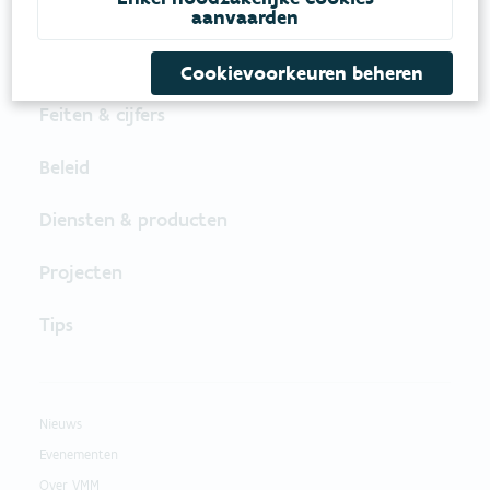
aanvaarden
Cookievoorkeuren beheren
Feiten & cijfers
Beleid
Diensten & producten
Projecten
Tips
Nieuws
Evenementen
Over VMM