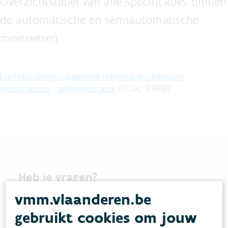
Overzichtstabel van alle specificaties binnen
de automatische en semiautomatische
meetnetten
Luchtkwaliteit - algemene informatie - adressen
meetstations - polluenten.xlsx
(
XLSX
/
919
KB
)
Heb je vragen?
vmm.vlaanderen.be
meestgestelde vragen
Bekijk het overzicht van
.
gebruikt cookies om jouw