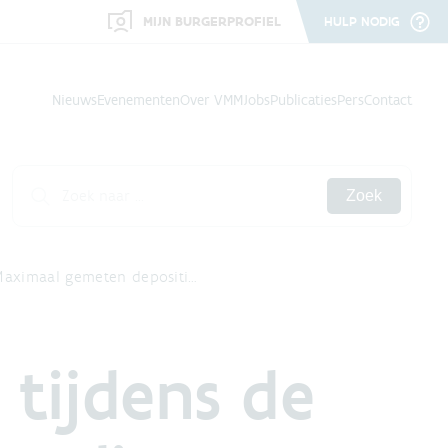
MIJN BURGERPROFIEL
HULP NODIG
Nieuws
Evenementen
Over VMM
Jobs
Publicaties
Pers
Contact
Zoek
Maximaal gemeten depositi…
tijdens de