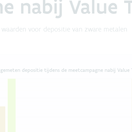
 nabij Value 
 waarden voor depositie van zware metalen
tijdens de meetcampagne nabij 
gemeten depositie tijdens de meetcampagne nabij Value 
 ranges from 3.4832802547770703 to 2020.7233848953592.