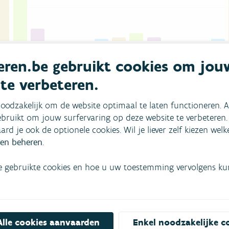
Ijzer
Mangaan
ren.be gebruikt cookies om jou
Meetcampagne Value Trading
Hoboken
Beerse
Koksijde
 te verbeteren.
or Hoboken en Beerse zijn hoger dan 1000.
oodzakelijk om de website optimaal te laten functioneren. A
bruikt om jouw surfervaring op deze website te verbeteren.
aard je ook de optionele cookies. Wil je liever zelf kiezen wel
en beheren
.
e gebruikte cookies en hoe u uw toestemming vervolgens kunt
Alle cookies aanvaarden
Enkel noodzakelijke c