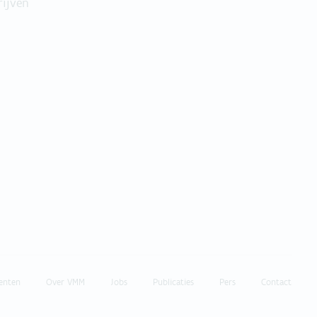
rijven
enten
Over VMM
Jobs
Publicaties
Pers
Contact