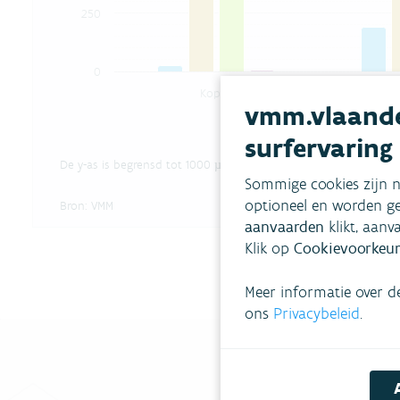
250
0
Koper
vmm.vlaande
surfervaring
End of interactive chart.
De y-as is begrensd tot 1000 µg/(m².dag). Bepaalde waarden vo
Sommige cookies zijn n
optioneel en worden ge
Bron:
VMM
aanvaarden
klikt, aanv
Klik op
Cookievoorkeur
Meer informatie over d
ons
Privacybeleid
.