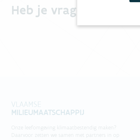
Heb je vragen?
VLAAMSE
MILIEUMAATSCHAPPIJ
Onze leefomgeving klimaatbestendig maken?
Daarvoor zetten we samen met partners in op