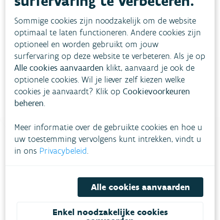
surfervaring te verbeteren.
1/2
> 20 µg/m³
End of interactive chart.
Sommige cookies zijn noodzakelijk om de website
Modellering gebaseerd op RIO-interpolatie (v2025)
optimaal te laten functioneren. Andere cookies zijn
en bevolkingsaantal 2024
optioneel en worden gebruikt om jouw
surfervaring op deze website te verbeteren. Als je op
Bron:
VMM/IRCEL
Alle cookies aanvaarden
klikt, aanvaard je ook de
optionele cookies. Wil je liever zelf kiezen welke
cookies je aanvaardt? Klik op
Cookievoorkeuren
beheren
.
Meer informatie over de gebruikte cookies en hoe u
uw toestemming vervolgens kunt intrekken, vindt u
in ons
Privacybeleid
.
Heb je vragen?
Alle cookies aanvaarden
meestgestelde vragen
Bekijk het overzicht van
.
Vul ons
Niet gevonden wat je zocht?
Enkel noodzakelijke cookies