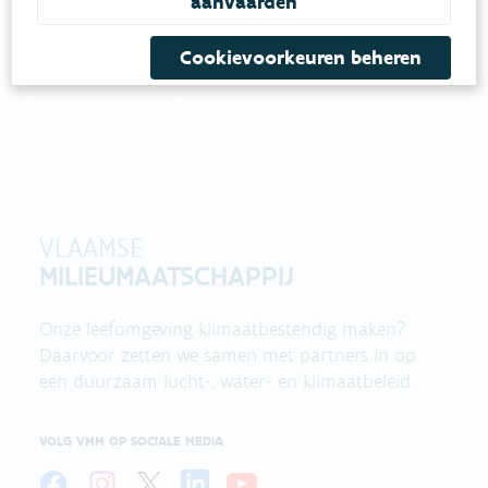
aanvaarden
contactformulier in
.
Cookievoorkeuren beheren
Bel gratis 1700
VLAAMSE
MILIEUMAATSCHAPPIJ
Onze leefomgeving klimaatbestendig maken?
Daarvoor zetten we samen met partners in op
een duurzaam lucht-, water- en klimaatbeleid.
VOLG VMM OP SOCIALE MEDIA