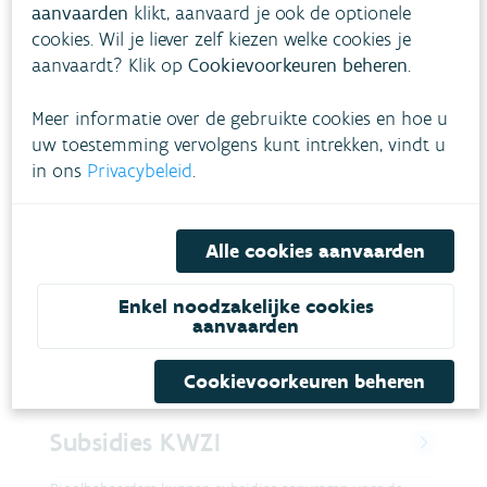
aanvaarden
klikt, aanvaard je ook de optionele
cookies. Wil je liever zelf kiezen welke cookies je
Gerelateerde diensten &
aanvaardt? Klik op
Cookievoorkeuren beheren
.
producten
Meer informatie over de gebruikte cookies en hoe u
uw toestemming vervolgens kunt intrekken, vindt u
Subsidies riolering
in ons
Privacybeleid
.
Een rioolbeheerder kan voor het (her)aanleggen van
riolering subsidies aanvragen bij de VMM. Daarvoor
Alle cookies aanvaarden
lanceert de VMM jaarlijks een projectoproep.
OVERHEDEN
RIOLERING EN WATERZUIVERING
Enkel noodzakelijke cookies
aanvaarden
Lees meer
Cookievoorkeuren beheren
Subsidies KWZI