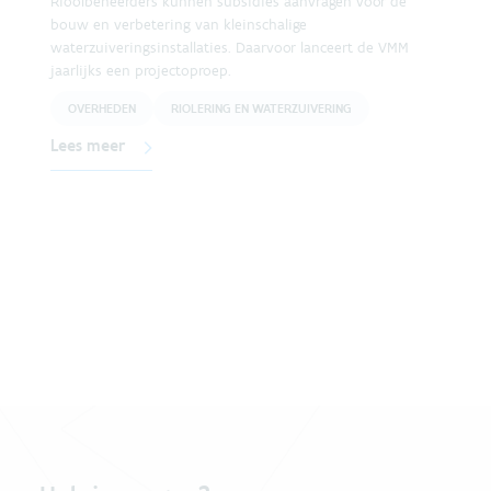
Rioolbeheerders kunnen subsidies aanvragen voor de
bouw en verbetering van kleinschalige
waterzuiveringsinstallaties. Daarvoor lanceert de VMM
jaarlijks een projectoproep.
OVERHEDEN
RIOLERING EN WATERZUIVERING
Lees meer