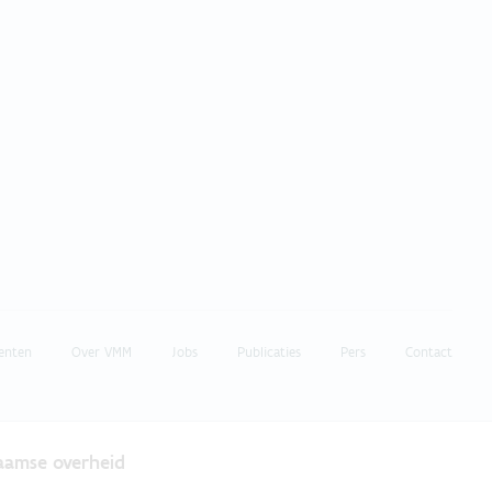
enten
Over VMM
Jobs
Publicaties
Pers
Contact
laamse overheid