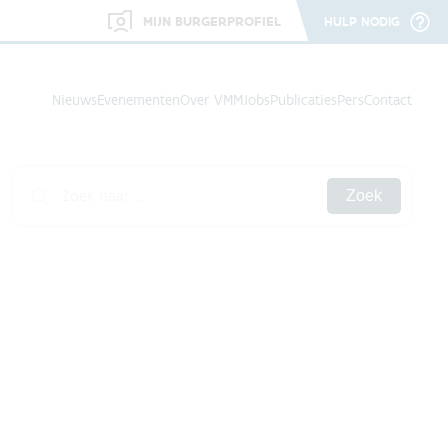
MIJN BURGERPROFIEL
HULP NODIG
Nieuws
Evenementen
Over VMM
Jobs
Publicaties
Pers
Contact
Zoek