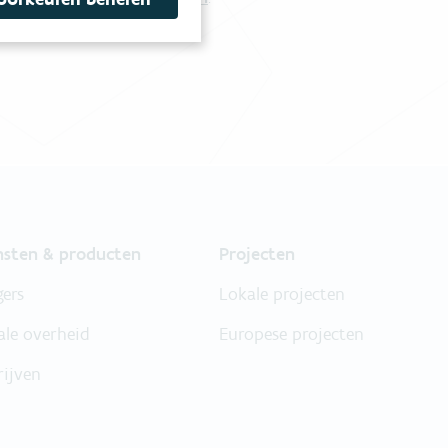
nsten & producten
Projecten
gers
Lokale projecten
ale overheid
Europese projecten
rijven