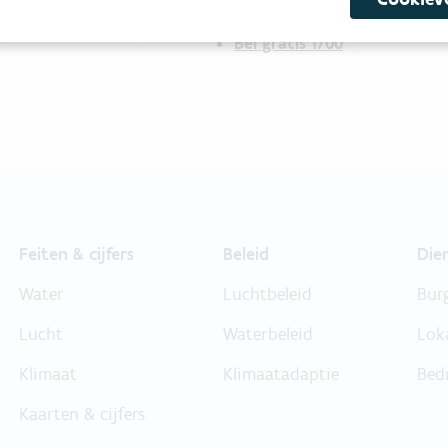
Bel gratis 1700
Feiten & cijfers
Beleid
Die
Water
Luchtbeleid
Bur
Lucht
Waterbeleid
Lok
Klimaat
Klimaatadaptie
Bed
Kaarten & cijfers