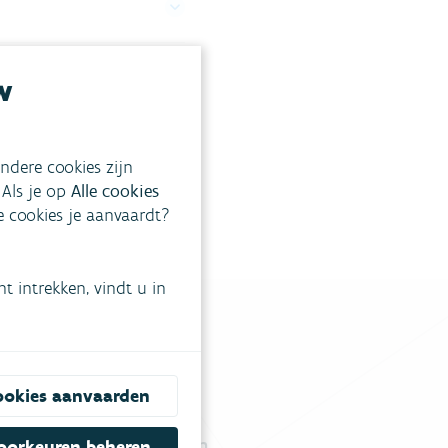
w
ndere cookies zijn
 Als je op
Alle cookies
ke cookies je aanvaardt?
 intrekken, vindt u in
ookies aanvaarden
tgestelde vragen
.
Vul ons contactformulier in
.
oorkeuren beheren