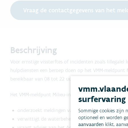
Vraag de contactgegevens van het mel
Beschrijving
Voor ernstige vissterftes of incidenten zoals (illegal
hulpdiensten een beroep doen op het VMM-meldpunt Mil
bereikbaar van 08 tot 22 uur, en onderzoekt indien no
vmm.vlaande
Het VMM-meldpunt Milieu-incidenten:
surfervaring
onderzoekt meldingen van openbare besturen of h
Sommige cookies zijn n
optioneel en worden ge
verwittigt de waterbeheerder;
aanvaarden
klikt, aanv
vraagt advies aan het Agentschap Natuur en Bos (vi