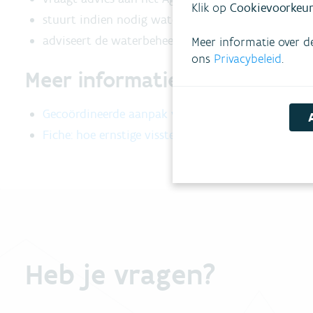
Klik op
Cookievoorkeur
stuurt indien nodig wateronderzoekers op het terr
adviseert de waterbeheerder voor de aanpak van de
Meer informatie over d
ons
Privacybeleid
.
Meer informatie
Gecoördineerde aanpak vissterfte: rollen, procedu
Fiche: hoe ernstige vissterfte herkennen
Heb je vragen?