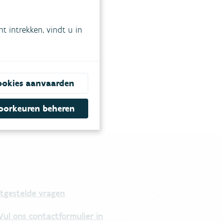
 intrekken, vindt u in
ookies aanvaarden
oorkeuren beheren
tgestelde vragen
.
Vul ons contactformulier in
.