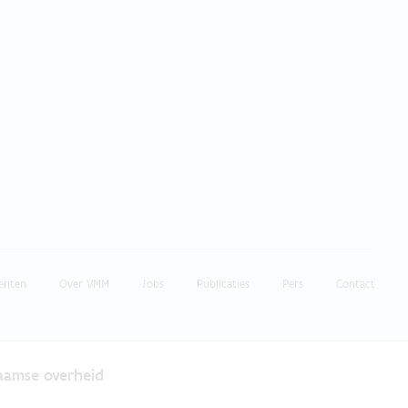
enten
Over VMM
Jobs
Publicaties
Pers
Contact
laamse overheid