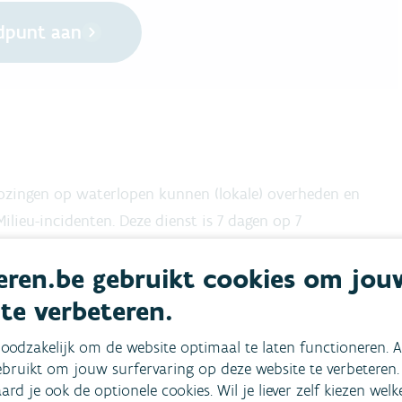
dpunt aan
e) lozingen op waterlopen kunnen (lokale) overheden en
ieu-incidenten. Deze dienst is 7 dagen op 7
dig de waterkwaliteit ter plaatse.
ren.be gebruikt cookies om jou
 te verbeteren.
ulpdiensten;
oodzakelijk om de website optimaal te laten functioneren. A
bruikt om jouw surfervaring op deze website te verbeteren.
aard je ook de optionele cookies. Wil je liever zelf kiezen wel
sserijbiologen);