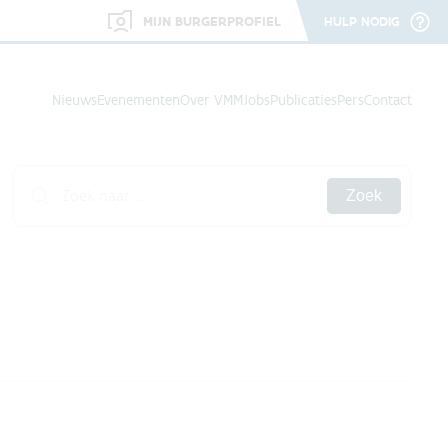
MIJN BURGERPROFIEL
HULP NODIG
Nieuws
Evenementen
Over VMM
Jobs
Publicaties
Pers
Contact
Zoek