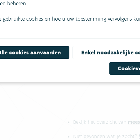
en beheren
.
ein voor staalname van de waterkwaliteit;
 waterverontreiniging of de (dreigende) vissterfte.
e gebruikte cookies en hoe u uw toestemming vervolgens kunt
re, communicatiemateriaal
Alle cookies aanvaarden
Enkel noodzakelijke c
Cookiev
mees
Bekijk het overzicht van
Niet gevonden wat je zocht?