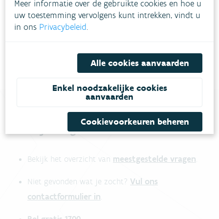
Meer informatie over de gebruikte cookies en hoe u
contract met het waterbedrijf.
uw toestemming vervolgens kunt intrekken, vindt u
in ons
Privacybeleid
.
Gebruik de simulator voor het berekenen van de
vergoeding
Alle cookies aanvaarden
Enkel noodzakelijke cookies
aanvaarden
Cookievoorkeuren beheren
Heb je vragen?
meestgestelde vragen
Bekijk het overzicht van
.
Vul ons
Niet gevonden wat je zocht?
contactformulier in
.