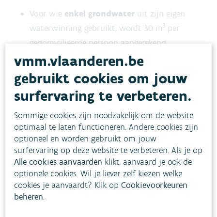
Voor wie
enkel grondwater
uit zijn eigen
3
waterwinning gebruikt, wordt 30 m
per
gedomicilieerde persoon aangerekend.
vmm.vlaanderen.be
Voor
gemengde gebruikers
(zowel
kraanwater
als grondwater) wordt een
gebruikt cookies om jouw
3
forfaitaire hoeveelheid water van 10 m
per
surfervaring te verbeteren.
gedomicilieerde persoon per jaar aangerekend.
Sommige cookies zijn noodzakelijk om de website
optimaal te laten functioneren. Andere cookies zijn
Maak een berekening van de heffing voor jouw
optioneel en worden gebruikt om jouw
situatie
surfervaring op deze website te verbeteren. Als je op
Alle cookies aanvaarden
klikt, aanvaard je ook de
Daarnaast wordt je ook een
gemeentelijke
optionele cookies. Wil je liever zelf kiezen welke
saneringsvergoeding
(afvoer) aangerekend. De
cookies je aanvaardt? Klik op
Cookievoorkeuren
beheren
.
gemeente beslist zelf over het tarief van deze
saneringsvergoeding en legt dit vast in een