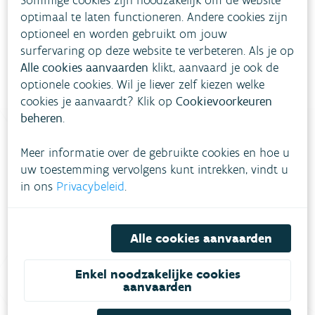
bevolking of intermediairen (huisartsen,
optimaal te laten functioneren. Andere cookies zijn
milieuambtenaren, …)
voor vragen en klachten
optioneel en worden gebruikt om jouw
surfervaring op deze website te verbeteren. Als je op
inzake ‘milieu en gezondheid'
.
Alle cookies aanvaarden
klikt, aanvaard je ook de
optionele cookies. Wil je liever zelf kiezen welke
cookies je aanvaardt? Klik op
Cookievoorkeuren
beheren
.
Meer informatie over de gebruikte cookies en hoe u
Heb je vragen?
uw toestemming vervolgens kunt intrekken, vindt u
in ons
Privacybeleid
.
meestgestelde vragen
Bekijk het overzicht van
.
Alle cookies aanvaarden
Vul ons
Niet gevonden wat je zocht?
contactformulier in
.
Enkel noodzakelijke cookies
aanvaarden
Bel gratis 1700