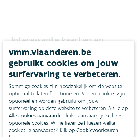
Interessante kaarten en
cijfers
vmm.vlaanderen.be
gebruikt cookies om jouw
surfervaring te verbeteren.
Actuele
zwemwaterkwaliteit
Sommige cookies zijn noodzakelijk om de website
optimaal te laten functioneren. Andere cookies zijn
Bekijk de resultaten van de meest recente
optioneel en worden gebruikt om jouw
zwemwatercontroles voor de kust en de zwem- en
surfervaring op deze website te verbeteren. Als je op
recreatievijvers in het binnenland.
Alle cookies aanvaarden
klikt, aanvaard je ook de
optionele cookies. Wil je liever zelf kiezen welke
ZWEMWATER
cookies je aanvaardt? Klik op
Cookievoorkeuren
Lees meer