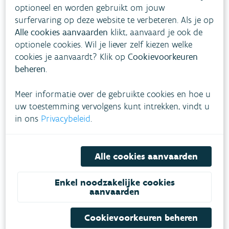
optioneel en worden gebruikt om jouw
surfervaring op deze website te verbeteren. Als je op
Alle cookies aanvaarden
klikt, aanvaard je ook de
VLAAMSE
optionele cookies. Wil je liever zelf kiezen welke
MILIEUMAATSCHAPPIJ
cookies je aanvaardt? Klik op
Cookievoorkeuren
beheren
.
Onze leefomgeving klimaatbestendig maken?
Daarvoor zetten we samen met partners in op
Meer informatie over de gebruikte cookies en hoe u
een duurzaam lucht-, water- en klimaatbeleid.
uw toestemming vervolgens kunt intrekken, vindt u
in ons
Privacybeleid
.
VOLG VMM OP SOCIALE MEDIA
Alle cookies aanvaarden
Enkel noodzakelijke cookies
aanvaarden
Feiten & cijfers
Beleid
Cookievoorkeuren beheren