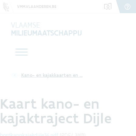
VMM.VLAANDEREN.BE
VLAAMSE
MILIEUMAATSCHAPPIJ
Kano- en kajakkaarten en …
Kaart kano- en
kajaktraject Dijle
bordkanokajakdijle36.pdf
(
PDF
/
3
MB
)