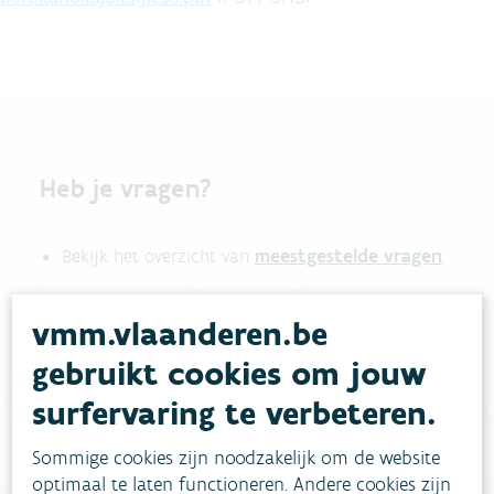
Heb je vragen?
meestgestelde vragen
Bekijk het overzicht van
.
Vul ons
Niet gevonden wat je zocht?
vmm.vlaanderen.be
contactformulier in
.
gebruikt cookies om jouw
Bel gratis 1700
surfervaring te verbeteren.
Sommige cookies zijn noodzakelijk om de website
optimaal te laten functioneren. Andere cookies zijn