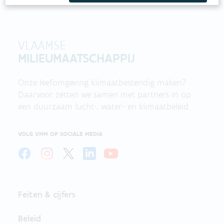
VLAAMSE
MILIEUMAATSCHAPPIJ
Onze leefomgeving klimaatbestendig maken?
Daarvoor zetten we samen met partners in op
een duurzaam lucht-, water- en klimaatbeleid.
VOLG VMM OP SOCIALE MEDIA
Feiten & cijfers
Beleid