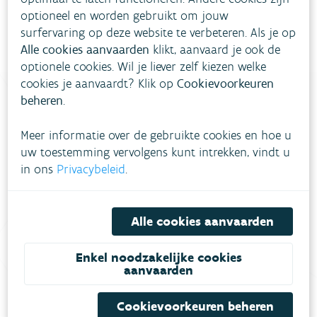
optioneel en worden gebruikt om jouw
surfervaring op deze website te verbeteren. Als je op
Alle cookies aanvaarden
klikt, aanvaard je ook de
optionele cookies. Wil je liever zelf kiezen welke
cookies je aanvaardt? Klik op
Cookievoorkeuren
beheren
.
Heb je vragen?
Meer informatie over de gebruikte cookies en hoe u
uw toestemming vervolgens kunt intrekken, vindt u
in ons
Privacybeleid
.
meestgestelde vragen
Bekijk het overzicht van
.
Vul ons
Niet gevonden wat je zocht?
Alle cookies aanvaarden
contactformulier in
.
Enkel noodzakelijke cookies
Bel gratis 1700
aanvaarden
Cookievoorkeuren beheren