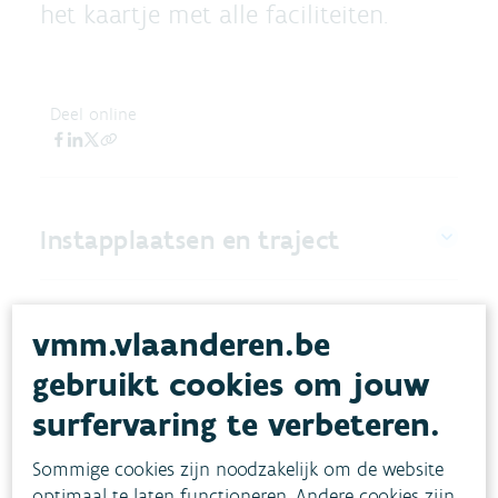
het kaartje met alle faciliteiten.
Deel online
Instapplaatsen en traject
Afspraken om het veilig te
vmm.vlaanderen.be
houden en de waterloop te
gebruikt cookies om jouw
beschermen
surfervaring te verbeteren.
Partners
Sommige cookies zijn noodzakelijk om de website
optimaal te laten functioneren. Andere cookies zijn