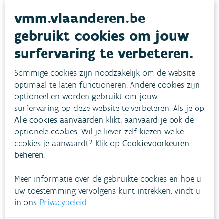
vmm.vlaanderen.be
E-loket wateronttrekking
gebruikt cookies om jouw
surfervaring te verbeteren.
Om water te onttrekken uit onbevaarbare waterlopen en
publieke grachten is een onttrekkingsticket nodig. Dat
Sommige cookies zijn noodzakelijk om de website
vraag je aan via het e-loket.
optimaal te laten functioneren. Andere cookies zijn
BEDRIJVEN
BEHEER WATERLOPEN
optioneel en worden gebruikt om jouw
Lees meer
surfervaring op deze website te verbeteren. Als je op
Alle cookies aanvaarden
klikt, aanvaard je ook de
optionele cookies. Wil je liever zelf kiezen welke
cookies je aanvaardt? Klik op
Cookievoorkeuren
beheren
.
Meer informatie over de gebruikte cookies en hoe u
uw toestemming vervolgens kunt intrekken, vindt u
in ons
Privacybeleid
.