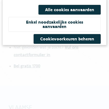
Alle cookies aanvaarden
Heb je vragen?
Enkel noodzakelijke cookies
aanvaarden
meestgestelde vragen
Bekijk het overzicht van
.
Cookievoorkeuren beheren
Vul ons
Niet gevonden wat je zocht?
contactformulier in
.
Bel gratis 1700
VLAAMSE