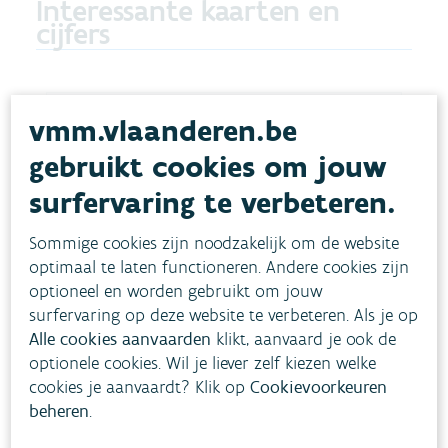
Interessante kaarten en
cijfers
vmm.vlaanderen.be
Statustool
gebruikt cookies om jouw
assetmanagement
surfervaring te verbeteren.
Stap voor stap wordt de toestand van de
rioolstelsels in Vlaanderen in kaart gebracht. Dit
Sommige cookies zijn noodzakelijk om de website
dashboard toont de actuele toestand voor de
optimaal te laten functioneren. Andere cookies zijn
uitvoering van het stappenplan
optioneel en worden gebruikt om jouw
assetmanagement.
surfervaring op deze website te verbeteren. Als je op
RIOLERING EN WATERZUIVERING
Alle cookies aanvaarden
klikt, aanvaard je ook de
Lees meer
optionele cookies. Wil je liever zelf kiezen welke
cookies je aanvaardt? Klik op
Cookievoorkeuren
beheren
.