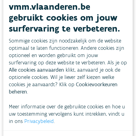
vmm.vlaanderen.be
Alle partijen werken samen, nemen
verantwoordelijkheid voor de uitbouw van
gebruikt cookies om jouw
AWIS en zorgen voor gezamenlijke
surfervaring te verbeteren.
financiering.
Sommige cookies zijn noodzakelijk om de website
optimaal te laten functioneren. Andere cookies zijn
optioneel en worden gebruikt om jouw
De VMM zorgt voortaan voor het beleid en
surfervaring op deze website te verbeteren. Als je op
controle, terwijl lokale besturen en
Alle cookies aanvaarden
klikt, aanvaard je ook de
rioolbeheerders instaan voor het dagelijkse
optionele cookies. Wil je liever zelf kiezen welke
cookies je aanvaardt? Klik op
Cookievoorkeuren
beheer. Cofinanciering maakt het mogelijk om
beheren
.
middelen en verantwoordelijkheden te delen,
wat de efficiëntie zal verhogen en voordelen
Meer informatie over de gebruikte cookies en hoe u
voor alle betrokken partijen oplevert. Dankzij
uw toestemming vervolgens kunt intrekken, vindt u
in ons
open en duidelijke informatie-uitwisseling zal
Privacybeleid
.
de samenwerking ook vlotter verlopen en