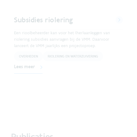
Subsidies riolering
Een rioolbeheerder kan voor het (her)aanleggen van
riolering subsidies aanvragen bij de VMM. Daarvoor
lanceert de VMM jaarlijks een projectoproep.
OVERHEDEN
RIOLERING EN WATERZUIVERING
Lees meer
Publicaties