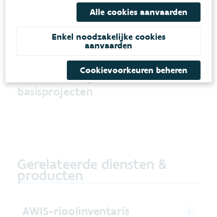
kunnen rapporten nauwkeuriger worden
Alle cookies aanvaarden
opgesteld.
Enkel noodzakelijke cookies
aanvaarden
Volgende stappen:
Cookievoorkeuren beheren
samenwerkingsovereenkomst &
basisprojecten
Gerelateerde diensten &
producten
AWIS-rioolinventaris