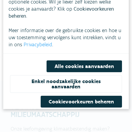
Heb je vragen?
optionele cookies. Wil je liever zelf kiezen welke
cookies je aanvaardt? Klik op
Cookievoorkeuren
beheren
.
meestgestelde vragen
Bekijk het overzicht van
.
Meer informatie over de gebruikte cookies en hoe u
Vul ons
Niet gevonden wat je zocht?
uw toestemming vervolgens kunt intrekken, vindt u
contactformulier in
.
in ons
Privacybeleid
.
Bel gratis 1700
Alle cookies aanvaarden
Enkel noodzakelijke cookies
aanvaarden
Cookievoorkeuren beheren
VLAAMSE
MILIEUMAATSCHAPPIJ
Onze leefomgeving klimaatbestendig maken?