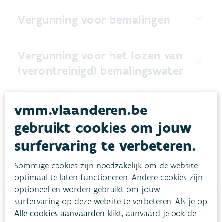
Vergunning voor bemalingen
Vergunning voor het lozen van
(verontreinigd) bemalingswater
Wat is potentieel verontreinigd
vmm.vlaanderen.be
bemalingswater?
gebruikt cookies om jouw
surfervaring te verbeteren.
Sommige cookies zijn noodzakelijk om de website
optimaal te laten functioneren. Andere cookies zijn
optioneel en worden gebruikt om jouw
surfervaring op deze website te verbeteren. Als je op
Alle cookies aanvaarden
klikt, aanvaard je ook de