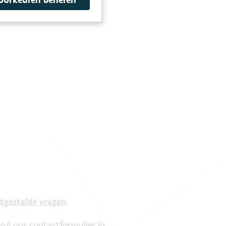
tgestelde vragen
.
Vul ons contactformulier in
.