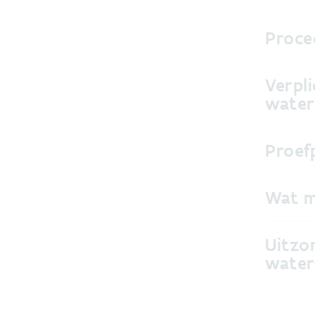
Proce
Verpli
water
Proef
Wat m
Uitzo
water