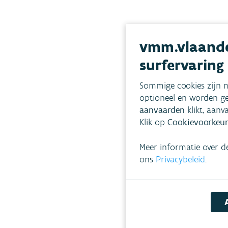
Gerela
vmm.vlaande
surfervaring
Toela
water
Sommige cookies zijn n
optioneel en worden ge
k
aanvaarden
klikt, aanv
Klik op
Cookievoorkeur
De toelati
is een toe
gebruik va
Meer informatie over d
afvalwate
ons
Privacybeleid
.
een specif
BEDRIJVEN
BEDRIJFS
DROOGTE