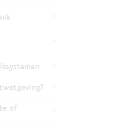
uik
t
uiksystemen
stwetgeving?
te of