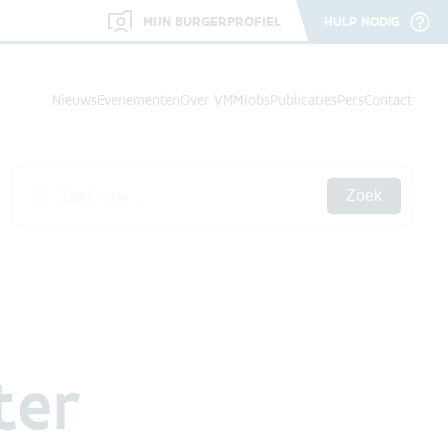
MIJN BURGERPROFIEL
HULP NODIG
Nieuws
Evenementen
Over VMM
Jobs
Publicaties
Pers
Contact
Zoek
ter