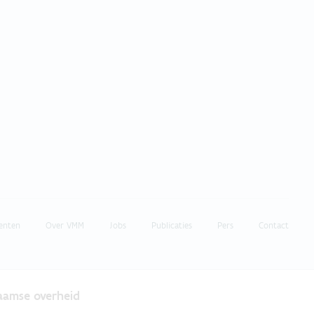
enten
Over VMM
Jobs
Publicaties
Pers
Contact
laamse overheid