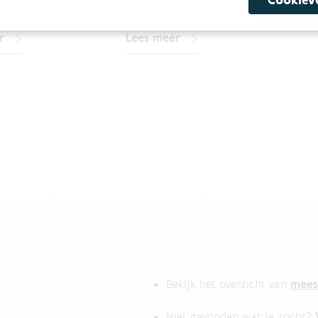
 EN WATERZUIVERING
r
Lees meer
mees
Bekijk het overzicht van
Niet gevonden wat je zocht?