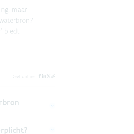
ing, maar
 waterbron?
' biedt
Deel online
erbron
rplicht?