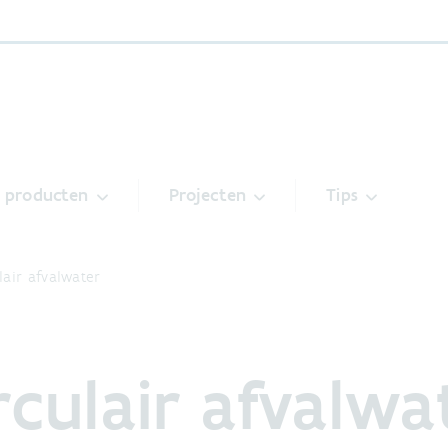
& producten
Projecten
Tips
lair afvalwater
rculair afvalwa