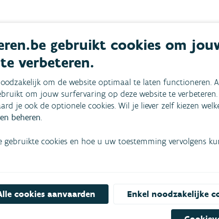
teerde diensten & producten
ren.be gebruikt cookies om jou
 te verbeteren.
ting
Vrijstelling
hergebrui
heffing circulair
oodzakelijk om de website optimaal te laten functioneren. A
bruikt om jouw surfervaring op deze website te verbeteren.
afvalwater
aard je ook de optionele cookies. Wil je liever zelf kiezen wel
en beheren
.
ng waterhergebruik
Als je afvalwater aanbiedt,
lating voor het
word je onder bepaalde
n (gezuiverd)
voorwaarden vrijgesteld van
e gebruikte cookies en hoe u uw toestemming vervolgens kunt
r als waterbron voor
de heffing op
ieke toepassing.
waterverontreiniging.
OVERHEDEN
BEDRIJVEN
OVERHEDEN
Alle cookies aanvaarden
Enkel noodzakelijke c
AFVALWATER
BEDRIJFSAFVALWATER
DROOGTE
WATERFACTUUR
Cookiev