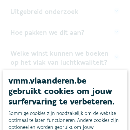
Uitgebreid onderzoek
Hoe pakken we dit aan?
Welke winst kunnen we boeken
op het vlak van luchtkwaliteit?
vmm.vlaanderen.be
Beleidsaanbevelingen
gebruikt cookies om jouw
surfervaring te verbeteren.
Infografiek en rapporten
Sommige cookies zijn noodzakelijk om de website
optimaal te laten functioneren. Andere cookies zijn
optioneel en worden gebruikt om jouw