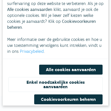
surfervaring op deze website te verbeteren. Als je op
Alle cookies aanvaarden
klikt, aanvaard je ook de
optionele cookies. Wil je liever zelf kiezen welke
cookies je aanvaardt? Klik op
Cookievoorkeuren
beheren
.
Heb je vragen?
Meer informatie over de gebruikte cookies en hoe u
meestgestelde vragen
uw toestemming vervolgens kunt intrekken, vindt u
Bekijk het overzicht van
.
in ons
Privacybeleid
.
Vul ons
Niet gevonden wat je zocht?
contactformulier in
.
Alle cookies aanvaarden
Bel gratis 1700
Enkel noodzakelijke cookies
aanvaarden
Cookievoorkeuren beheren