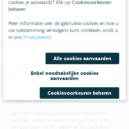
cookies je aanvaardt? Klik op
Cookievoorkeuren
meestgestelde vragen
Bekijk het overzicht van
.
beheren
.
Vul ons
Niet gevonden wat je zocht?
Meer informatie over de gebruikte cookies en hoe u
contactformulier in
.
uw toestemming vervolgens kunt intrekken, vindt u
in ons
Privacybeleid
.
Bel gratis 1700
Alle cookies aanvaarden
Enkel noodzakelijke cookies
aanvaarden
VLAAMSE
Cookievoorkeuren beheren
MILIEUMAATSCHAPPIJ
Onze leefomgeving klimaatbestendig maken?
Daarvoor zetten we samen met partners in op
een duurzaam lucht-, water- en klimaatbeleid.