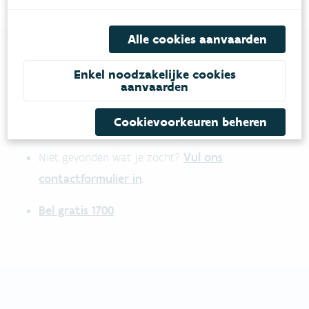
Alle cookies aanvaarden
Enkel noodzakelijke cookies
Heb je vragen?
aanvaarden
Cookievoorkeuren beheren
meestgestelde vragen
Bekijk het overzicht van
.
Vul ons
Niet gevonden wat je zocht?
contactformulier in
.
Bel gratis 1700