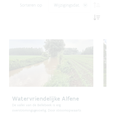
Sorteren op
Wijzigingsdatum
Watervriendelijke Alfene
De
De vallei van de Bellebeek is erg
Doo
overstromingsgevoelig. Door stroomopwaarts
en v