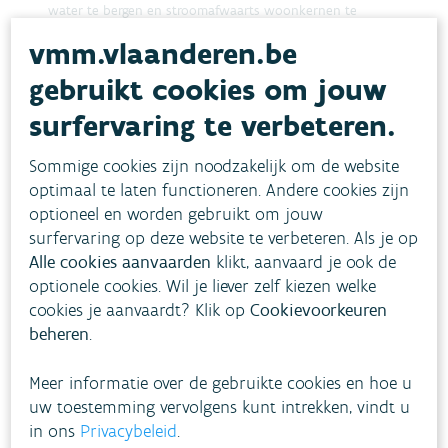
water te bergen en stroomafwaarts woonkernen te
wer
beschermen, willen we overstromingsschade in
natt
vmm.vlaanderen.be
Liedekerke, Affligem, Ternat en Dilbeek maximaal
hero
inperken.
gebruikt cookies om jouw
surfervaring te verbeteren.
Sommige cookies zijn noodzakelijk om de website
optimaal te laten functioneren. Andere cookies zijn
LIEDEKERKE, AFFLIGEM, TERNAT EN DILBEEK
G
optioneel en worden gebruikt om jouw
BEHEER WATERLOPEN
DROOGTE
B
OVERSTROMINGEN
G
surfervaring op deze website te verbeteren. Als je op
Alle cookies aanvaarden
klikt, aanvaard je ook de
optionele cookies. Wil je liever zelf kiezen welke
cookies je aanvaardt? Klik op
Cookievoorkeuren
1
2
Volgende pagina
beheren
.
Meer informatie over de gebruikte cookies en hoe u
uw toestemming vervolgens kunt intrekken, vindt u
Resultaat
1
-
25
of
28
in ons
Privacybeleid
.