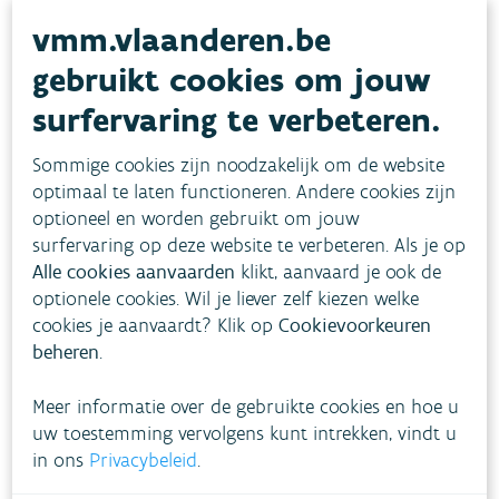
vmm.vlaanderen.be
Vanaf 1 januari 2023 gelden ook nieuwe tarieven
voor de aanrekening van de bovengemeentelijke
gebruikt cookies om jouw
en
gemeentelijke saneringsbijdrage
. Om de
surfervaring te verbeteren.
waterfactuur betaalbaar te houden wordt er
Sommige cookies zijn noodzakelijk om de website
geen bijkomende stijging doorgevoerd bovenop
optimaal te laten functioneren. Andere cookies zijn
de indexering. De middelen uit de
optioneel en worden gebruikt om jouw
saneringsbijdrage en -vergoeding worden
surfervaring op deze website te verbeteren. Als je op
aangewend voor de uitbouw en het onderhoud
Alle cookies aanvaarden
klikt, aanvaard je ook de
optionele cookies. Wil je liever zelf kiezen welke
van de
saneringsinfrastructuur
.
cookies je aanvaardt? Klik op
Cookievoorkeuren
beheren
.
Voorwaarde intekening
rioolinventaris bij uitbetaling
Meer informatie over de gebruikte cookies en hoe u
subsidies
uw toestemming vervolgens kunt intrekken, vindt u
in ons
Privacybeleid
.
Voor lokale besturen en rioolbeheerders zal vanaf