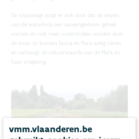
De vispassage zorgt er ook voor dat de oevers
van de waterloop een aaneengesloten geheel
vormen en niet meer onderbroken worden door
de stuw. Zo kunnen fauna en flora welig tieren
en verhoogt de natuurwaarde van de Mark en
haar omgeving.
vmm.vlaanderen.be