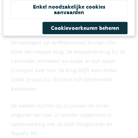
verhogen de biodiversiteitswaarde.
Enkel noodzakelijke cookies
aanvaarden
Nieuwe brug over de nevengeul en
Cookievoorkeuren beheren
renovatie Molenbrug
De nevengeul zal de Molenstraat kruisen. Hier
komt een nieuwe brug. De bestaande brug bij de
Laermolen renoveren we zodat er ook zwaar
transport over kan. De brug blijft even breed
zodat ze past bij de historisch beschermde
kaaimuren.
De werken starten op 22 januari en duren
ongeveer een jaar. Ze worden uitgevoerd in
samenwerking met de stad Hoogstraten en
Aquafin NV.