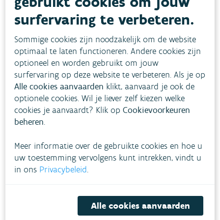
gebruikt cookies om jouw
surfervaring te verbeteren.
Sommige cookies zijn noodzakelijk om de website
optimaal te laten functioneren. Andere cookies zijn
optioneel en worden gebruikt om jouw
surfervaring op deze website te verbeteren. Als je op
Alle cookies aanvaarden
klikt, aanvaard je ook de
Voorbeeld van vistrappen (op de rivier de Aa)
optionele cookies. Wil je liever zelf kiezen welke
cookies je aanvaardt? Klik op
Cookievoorkeuren
Rustplek voor wandelaars
beheren
.
De percelen rondom de Laermolen worden
Meer informatie over de gebruikte cookies en hoe u
ingericht voor zachte recreatie. Er komen
uw toestemming vervolgens kunt intrekken, vindt u
wandelpaden en een extra voetgangersbrug om
in ons
Privacybeleid
.
van de omgeving te genieten. Het terras, dat tot
aan het water wordt gebouwd, brengt passanten
Alle cookies aanvaarden
dichter bij de Mark. Overstroombare graslanden