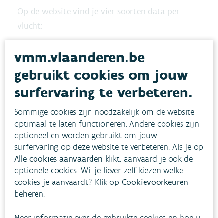
Op de website vind je vier soorten data per
vlucht:
gegeorefereerde orthobeelden
vmm.vlaanderen.be
gegeorefereerde orthobeelden op basis van de
gebruikt cookies om jouw
videobeelden
surfervaring te verbeteren.
output van satellietdata
videobeelden gekoppeld aan de vliegroutes
Sommige cookies zijn noodzakelijk om de website
optimaal te laten functioneren. Andere cookies zijn
optioneel en worden gebruikt om jouw
De beelden worden online geplaatst na een crisis.
surfervaring op deze website te verbeteren. Als je op
Daarmee voeren we een van de aanbevelingen uit
Alle cookies aanvaarden
klikt, aanvaard je ook de
het rapport “Weerbare Westhoek” concreet uit.
optionele cookies. Wil je liever zelf kiezen welke
Hoewel de beelden niet gebiedsdekkend zijn,
cookies je aanvaardt? Klik op
Cookievoorkeuren
beheren
.
bieden ze waardevolle informatie, zowel tijdens
als na de crisis, om de situatie te evalueren en te
Meer informatie over de gebruikte cookies en hoe u