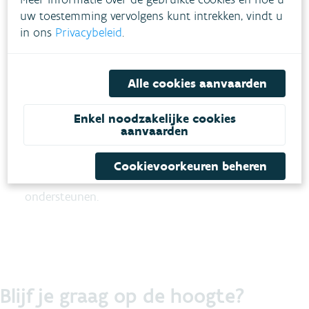
analyseren.
uw toestemming vervolgens kunt intrekken, vindt u
in ons
Privacybeleid
.
Zelf aan de slag?
Benieuwd naar de beschikbare beelden van
Alle cookies aanvaarden
recente crisissituaties? Neem een kijkje op
waterinfo.vlaanderen.be/kaarten
.
Enkel noodzakelijke cookies
aanvaarden
Met dit nieuwe initiatief wil de VMM snelheid en
Cookievoorkeuren beheren
accuraatheid in crisisbeheer verder
ondersteunen.
Blijf je graag op de hoogte?