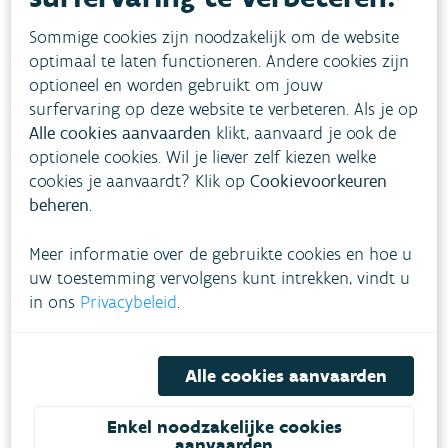
beveiligingsbunkers, forten en schansen.
Sommige cookies zijn noodzakelijk om de website
optimaal te laten functioneren. Andere cookies zijn
Verwijdering invasieve exoten
optioneel en worden gebruikt om jouw
Samen met het hakhoutbeheer wordt ook de
surfervaring op deze website te verbeteren. Als je op
Alle cookies aanvaarden
klikt, aanvaard je ook de
Amerikaanse vogelkers bestreden. De Amerikaanse
optionele cookies. Wil je liever zelf kiezen welke
vogelkers is een bladverliezende struik of lage
cookies je aanvaardt? Klik op
Cookievoorkeuren
boom die zich onder de juiste omstandigheden
beheren
.
massaal kan verspreiden en de plek inneemt van
Meer informatie over de gebruikte cookies en hoe u
inheemse bomen of struiken.De soort wordt
uw toestemming vervolgens kunt intrekken, vindt u
langs de Antitankgracht daarom volledig
in ons
Privacybeleid
.
machinaal verwijderd zonder het gebruik van
pesticiden
.
Alle cookies aanvaarden
Enkel noodzakelijke cookies
aanvaarden