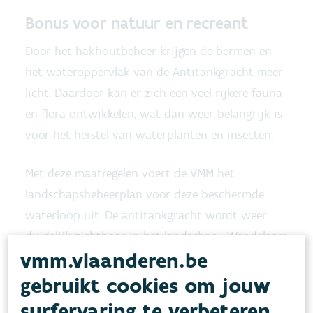
Bonus voor natuur en recreant
Door het hakhoutbeheer krijgen de bermen en
het wateroppervlak van de Antitankgracht meer
licht. Daardoor kan er zich een veel rijkere fauna
en flora ontwikkelen, wat dan weer belangrijk is
voor het herstel van waterplanten en insecten.
Met deze maatregelen voert de VMM het
landschapsbeheerplan voor deze beschermde
waterloop uit. De antitankgracht wordt weer
duidelijk zichtbaar in het landschap . Wandelaars
vmm.vlaanderen.be
en fietsers zullen de historische structuren langs
de Antitankgracht terug zien liggen. Het gaat
gebruikt cookies om jouw
dan onder meer om die er stuwbunkers,
surfervaring te verbeteren.