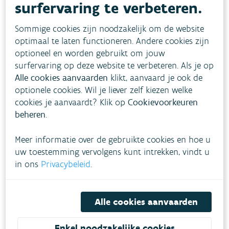
surfervaring te verbeteren.
Driesensloot in Wichelen. De vangst in Wichelen
was met ca. 1.500 stuks heel wat kleiner, maar
Sommige cookies zijn noodzakelijk om de website
ook succesvol! Want het gaat om een veel kleiner
optimaal te laten functioneren. Andere cookies zijn
optioneel en worden gebruikt om jouw
stroomgebied.
surfervaring op deze website te verbeteren. Als je op
Alle cookies aanvaarden
klikt, aanvaard je ook de
Minder vangen = goed teken
optionele cookies. Wil je liever zelf kiezen welke
cookies je aanvaardt? Klik op
Cookievoorkeuren
We hopen om jaar na jaar almaar minder
beheren
.
volwassen krabben te vangen in het najaar. Dat
lijkt misschien een raar objectief, maar de
Meer informatie over de gebruikte cookies en hoe u
krabben die we in het najaar vangen, zijn de
uw toestemming vervolgens kunt intrekken, vindt u
in ons
Privacybeleid
.
dieren die volwassen werden in de Kleine Nete.
Hoe minder dit er zijn, hoe beter de krabbenval
zijn werk gedaan heeft.
Alle cookies aanvaarden
Enkel noodzakelijke cookies