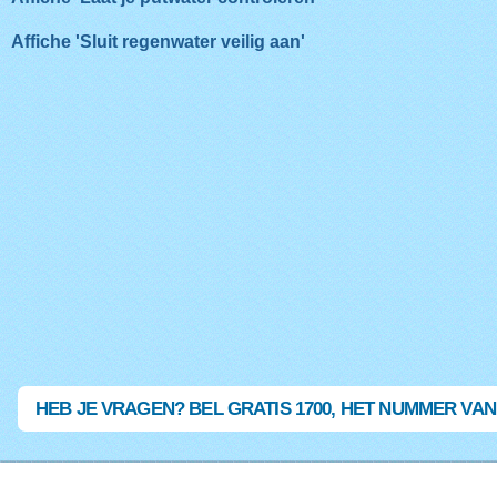
Affiche 'Sluit regenwater veilig aan'
HEB JE VRAGEN? BEL GRATIS 1700, HET NUMMER VA