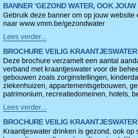
BANNER 'GEZOND WATER, OOK JOUW
water,
ook
Gebruik deze banner om op jouw website e
jouw
naar www.vmm.be/gezondwater
zorg'
-
Lees verder...
Banner
'Gezond
BROCHURE VEILIG KRAANTJESWATER
water,
ook
Deze brochure verzamelt een aantal aand
jouw
verband met kraantjeswater voor de behee
zorg'
gebouwen zoals zorginstellingen, kinderda
-
ziekenhuizen, appartementsgebouwen, ge
patrimonium, recreatiedomeinen, hotels, bed
Lees verder...
Brochure
Veilig
BROCHURE VEILIG KRAANTJESWATER
kraantjeswater
in
Kraantjeswater drinken is gezond, ook op s
gebouwen