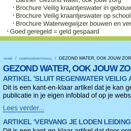
Brochure Veilig kraantjeswater in gebou
Brochure Veilig kraantjeswater op school
Brochure Waterwegwijzer bouwen en v
Goed geregeld = geld gespaard
/
/
GEZOND WATER, OOK JOUW ZO
HOME
CAMPAGNEMATERIAAL
GEZOND WATER, OOK JOUW Z
ARTIKEL 'SLUIT REGENWATER VEILIG 
Dit is een kant-en-klaar artikel dat je kan 
publicatie in je eigen infoblad of op je webs
Lees verder...
Artikel
'Sluit
ARTIKEL 'VERVANG JE LODEN LEIDING
regenwater
veilig
Dit is een kant-en-klaar artikel dat door or