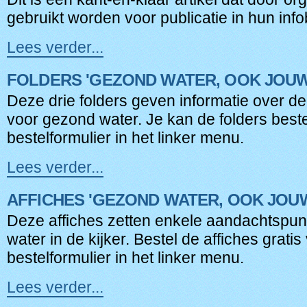
aan'
gebruikt worden voor publicatie in hun info
-
Lees verder...
Artikel
'Vervang
FOLDERS 'GEZOND WATER, OOK JOUW
je
loden
Deze drie folders geven informatie over 
leidingen'
voor gezond water. Je kan de folders beste
-
bestelformulier in het linker menu.
Lees verder...
Folders
'Gezond
AFFICHES 'GEZOND WATER, OOK JOU
water,
ook
Deze affiches zetten enkele aandachtspu
jouw
water in de kijker. Bestel de affiches gratis 
zorg'
bestelformulier in het linker menu.
-
Lees verder...
Affiches
'Gezond