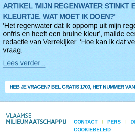
ARTIKEL 'MIJN REGENWATER STINKT 
bouwen
en
KLEURTJE. WAT MOET IK DOEN?'
verbouwen
'Het regenwater dat ik oppomp uit mijn reg
-
onfris en heeft een bruine kleur', mailde e
redactie van Verrekijker. 'Hoe kan ik dat ve
vraag.
Lees verder...
Artikel
'Mijn
regenwater
stinkt
HEB JE VRAGEN? BEL GRATIS 1700, HET NUMMER VA
en
heeft
een
kleurtje.
Wat
CONTACT
|
PERS
|
D
moet
COOKIEBELEID
ik