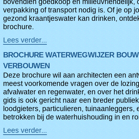
bovendien goedkoop én milieuvriendelijk,
-
verpakking of transport nodig is. Of je op j
gezond kraantjeswater kan drinken, ontdek
brochure.
Lees verder...
Brochure
Veilig
BROCHURE WATERWEGWIJZER BOUW
kraantjeswater
op
VERBOUWEN
school
Deze brochure wil aan architecten een an
-
meest voorkomende vragen over de lozing
afvalwater en regenwater, en over het drin
gids is ook gericht naar een breder publie
loodgieters, particulieren, tuinaanleggers, e
betrokken bij de waterhuishouding in en r
Lees verder...
Brochure
Waterwegwijzer