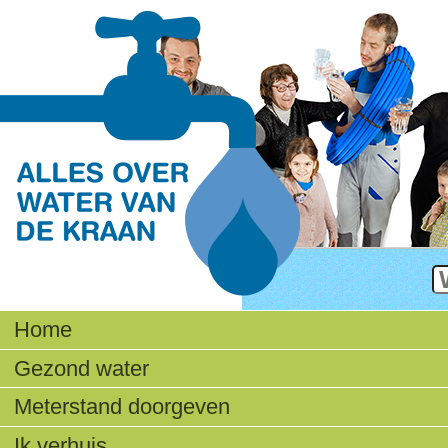
Z
G
Navigatie
zo
Home
Gezond water
Meterstand doorgeven
Ik verhuis