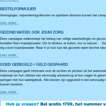
-
BESTELFORMULIER
Verenigingen, hulpverleningsdiensten en openbare diensten kunnen het campa
Bestelformulier
Lees verder...
-
GEZOND WATER, OOK JOUW ZORG
Deze campagne onderstreept het belang van veilige waterleidingen en gezond
tientallen liters kraantjeswater. Om te drinken, te koken, ons te wassen ...
erg zuiver kraantjeswater. Maar in je huis kan dat gezonde water besmet rake
Gezond
Lees verder...
water,
ook
GOED GEREGELD = GELD GESPAARD
jouw
Deze campagne geeft informatie over de rechten en plichten uit het waterver
zorg
materiaal om hun cliënten een eenvoudig antwoord op al hun vragen te geven
-
springen met hun watergebruik. Alle teksten zijn opgesteld in een eenvoudig 
kunnen bereiken.
Goed
Lees verder...
geregeld
=
geld