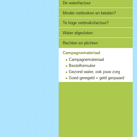
De waterfactuur
Minder verbruiken en betalen?
Te hoge verbruiksfactuur?
Water afgesloten
Rechten en plichten
Campagnemateriaal
Campagnemateriaal
Bestelformulier
Gezond water, ook jouw zorg
Goed geregeld = geld gespaard