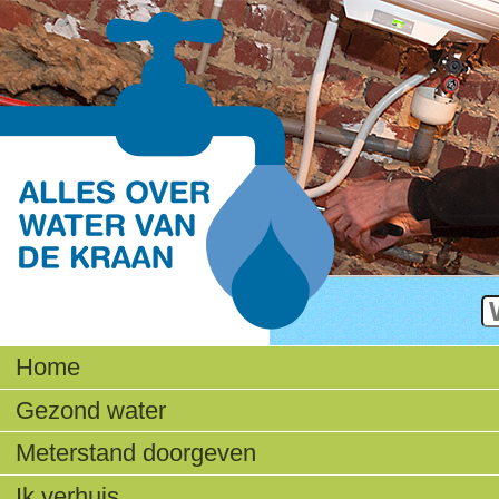
Z
G
Navigatie
zo
Home
Gezond water
Meterstand doorgeven
Ik verhuis