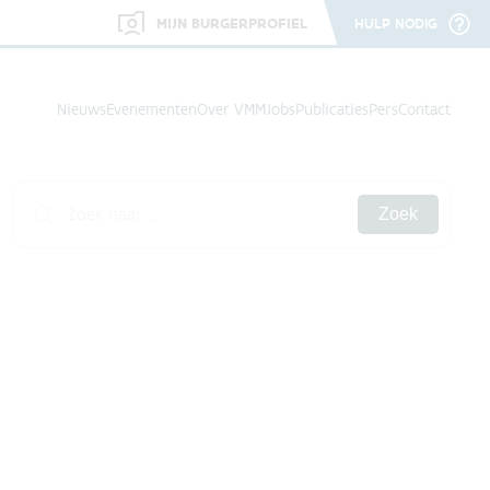
MIJN BURGERPROFIEL
HULP NODIG
Nieuws
Evenementen
Over VMM
Jobs
Publicaties
Pers
Contact
Zoek