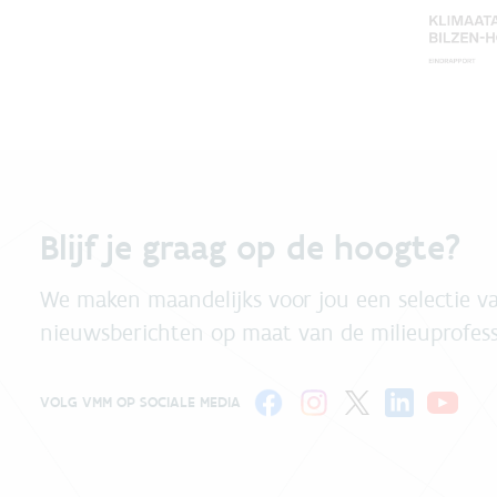
r
P
e
r
s
e
s
s
t
s
h
t
e
h
q
e
u
q
Blijf je graag op de hoogte?
e
u
s
e
We maken maandelijks voor jou een selectie va
t
s
i
t
nieuwsberichten op maat van de milieuprofess
o
i
n
o
m
n
VOLG VMM OP SOCIALE MEDIA
a
m
r
a
k
r