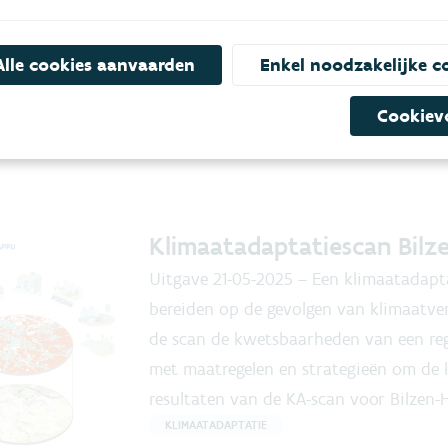
resultaten van de KA-scan voor Wetter
KLIMAATADAPTATIE
Alle cookies aanvaarden
Enkel noodzakelijke c
Lees meer
Cookiev
Download .pdf
Klimaatadaptatiescan Bilz
Uitgave
21-05-2025
–
Een klimaatadapta
bereiden op de gevolgen van klimaatver
de scan de kwetsbaarheden van een reg
met maatregelen en strategieën om de l
resultaten van de KA-scan voor Bilzen-H
KLIMAATADAPTATIE