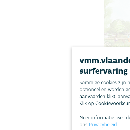
t
n
e
t
r
e
a
r
c
a
t
c
w
t
i
w
vmm.vlaande
t
i
h
t
surfervaring
t
h
h
t
Sommige cookies zijn n
e
h
optioneel en worden ge
c
e
aanvaarden
klikt, aanv
a
c
Klik op
Cookievoorkeur
l
a
e
l
Meer informatie over d
n
e
ons
Privacybeleid
.
d
n