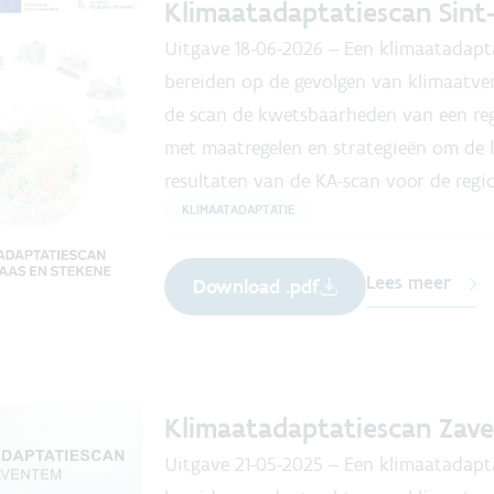
Klimaatadaptatiescan Sint
Uitgave
18-06-2026
–
Een klimaatadapta
bereiden op de gevolgen van klimaatver
de scan de kwetsbaarheden van een reg
met maatregelen en strategieën om de l
resultaten van de KA-scan voor de regio
KLIMAATADAPTATIE
Lees meer
Download .pdf
Klimaatadaptatiescan Zav
Uitgave
21-05-2025
–
Een klimaatadapta