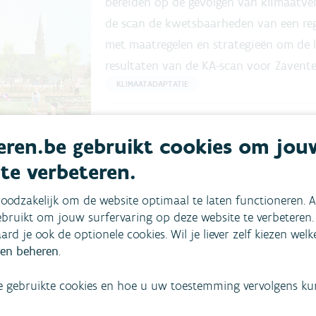
bereiden op de gevolgen van klimaatver
de scan de kwetsbaarheden van een reg
met maatregelen en strategieën om de l
resultaten van de KA-scan voor Zavent
KLIMAATADAPTATIE
Lees meer
Download .pdf
ren.be gebruikt cookies om jou
 te verbeteren.
oodzakelijk om de website optimaal te laten functioneren. A
bruikt om jouw surfervaring op deze website te verbeteren.
Klimaatadaptatiescan Wet
aard je ook de optionele cookies. Wil je liever zelf kiezen wel
Uitgave
21-05-2025
–
Een klimaatadapta
en beheren
.
bereiden op de gevolgen van klimaatver
e gebruikte cookies en hoe u uw toestemming vervolgens kunt
de scan de kwetsbaarheden van een reg
met maatregelen en strategieën om de l