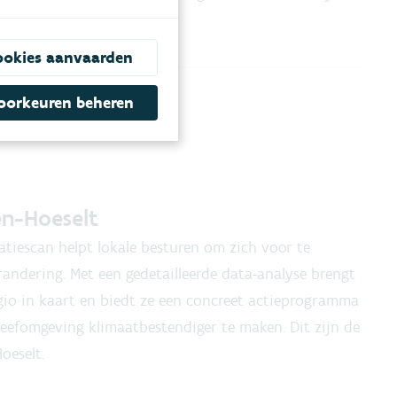
en en Sint-Lievens-Houtem.
ookies aanvaarden
oorkeuren beheren
en-Hoeselt
tiescan helpt lokale besturen om zich voor te
andering. Met een gedetailleerde data-analyse brengt
io in kaart en biedt ze een concreet actieprogramma
eefomgeving klimaatbestendiger te maken. Dit zijn de
oeselt.