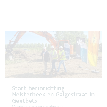
Start herinrichting
Melsterbeek en Galgestraat in
Geetbets
Vandaag​ starten de Vlaamse