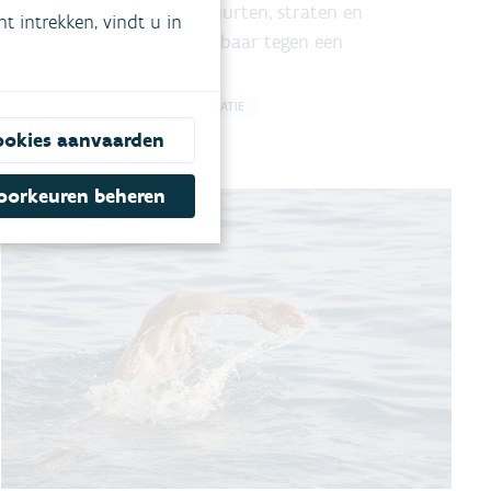
maatregelen maken buurten, straten en
 intrekken, vindt u in
publieke ruimtes weerbaar tegen een
veranderend klimaat?
18 juni 2026
KLIMAATADAPTATIE
ookies aanvaarden
oorkeuren beheren