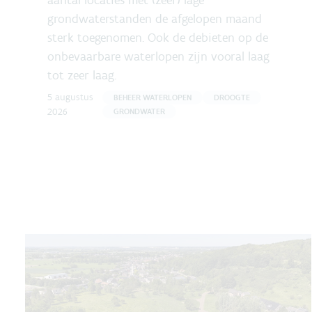
aantal locaties met (zeer) lage
grondwaterstanden de afgelopen maand
sterk toegenomen. Ook de debieten op de
onbevaarbare waterlopen zijn vooral laag
tot zeer laag.
5 augustus
BEHEER WATERLOPEN
DROOGTE
2026
GRONDWATER