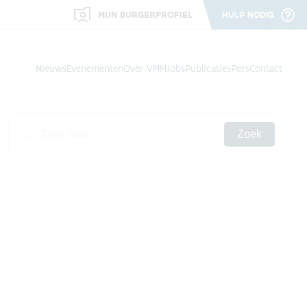
MIJN BURGERPROFIEL
HULP NODIG
Nieuws
Evenementen
Over VMM
Jobs
Publicaties
Pers
Contact
Zoek