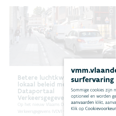
vmm.vlaande
Betere luchtkwaliteit en
surfervaring
lokaal beleid met
Dataportaal
Sommige cookies zijn n
optioneel en worden ge
Verkeersgegevens
aanvaarden
klikt, aanv
Op het nieuw Vlaams Dataportaal
Klik op
Cookievoorkeur
Verkeersgegevens (VDV) vind je voortaan alle