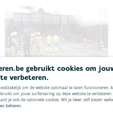
ren.be gebruikt cookies om jou
VMM‑incidentenwerking
 te verbeteren.
meerwaarde voor brandweer
oodzakelijk om de website optimaal te laten functioneren. A
De VMM gaf dit voorjaar op verzoek van
bruikt om jouw surfervaring op deze website te verbeteren.
hulpverleningszone Rivierenland vier sessies
aard je ook de optionele cookies. Wil je liever zelf kiezen wel
over haar werking bij brandweerincidenten
en beheren
.
zoals bluswater en olie. Door kennis uit te